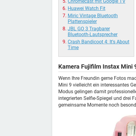
Chromecast mit Google TV
Huawei Watch Fit
Miric Vintage Bluetooth
Plattenspieler
JBL GO 3 Tragbarer
Bluetooth-Lautsprecher
Crash Bandicoot 4: It's About
Time
Kamera Fujifilm Instax Mini 
Wenn Ihre Freundin gerne Fotos mach
Mini 9 vielleicht ein interessantes 
Modus gelingen damit professionel
integrierten Selfie-Spiegel und drei F
gemeinsame Momente noch besonde