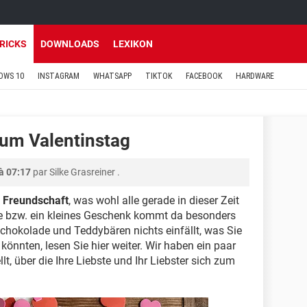
TRICKS
DOWNLOADS
LEXIKON
OWS 10
INSTAGRAM
WHATSAPP
TIKTOK
FACEBOOK
HARDWARE
um Valentinstag
à 07:17
par
Silke Grasreiner
.
 Freundschaft
, was wohl alle gerade in dieser Zeit
e bzw. ein kleines Geschenk kommt da besonders
chokolade und Teddybären nichts einfällt, was Sie
önnten, lesen Sie hier weiter. Wir haben ein paar
, über die Ihre Liebste und Ihr Liebster sich zum