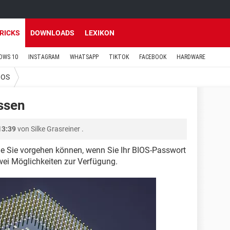
TRICKS
DOWNLOADS
LEXIKON
OWS 10
INSTAGRAM
WHATSAPP
TIKTOK
FACEBOOK
HARDWARE
IOS
ssen
13:39
von
Silke Grasreiner
.
wie Sie vorgehen können, wenn Sie Ihr BIOS-Passwort
wei Möglichkeiten zur Verfügung.