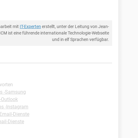
arbeit mit
IT-Experten
erstellt, unter der Leitung von Jean-
CCM ist eine führende internationale Technologie-Webseite
und in elf Sprachen verfügbar.
worten
ps -Samsung
-Outlook
ps -Instagram
-Email-Dienste
ail-Dienste