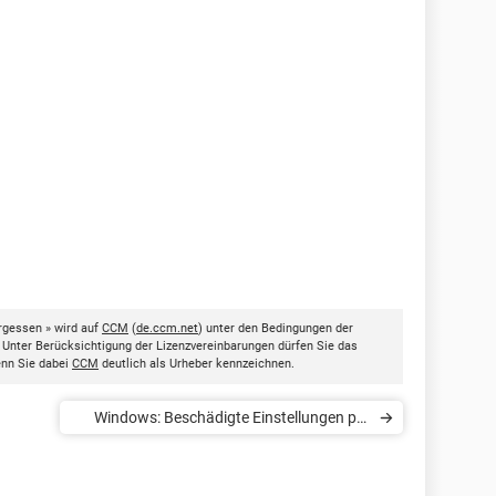
rgessen » wird auf
CCM
(
de.ccm.net
) unter den Bedingungen der
. Unter Berücksichtigung der Lizenzvereinbarungen dürfen Sie das
enn Sie dabei
CCM
deutlich als Urheber kennzeichnen.
Windows: Beschädigte Einstellungen per
BIOS-Reset reparieren