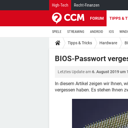
High-Tech
Recht-Finanzen
FORUM
TIPPS & 
SPIELE
STREAMING
ANDROID
IOS
WIND
Tipps & Tricks
Hardware
B
BIOS-Passwort verge
Letztes Update am
6. August 2019 um 
In diesem Artikel zeigen wir Ihnen, 
vergessen haben. Es stehen Ihnen z