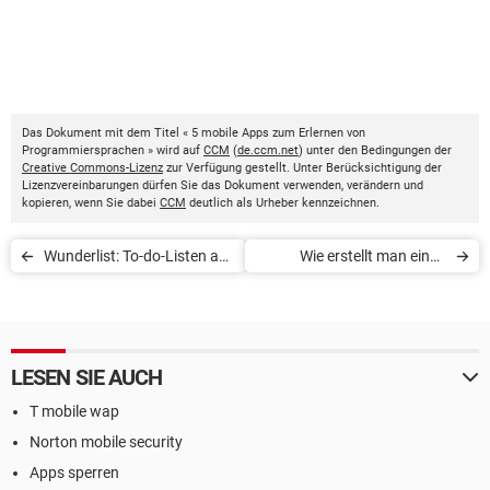
Das Dokument mit dem Titel « 5 mobile Apps zum Erlernen von
Programmiersprachen » wird auf
CCM
(
de.ccm.net
) unter den Bedingungen der
Creative Commons-Lizenz
zur Verfügung gestellt. Unter Berücksichtigung der
Lizenzvereinbarungen dürfen Sie das Dokument verwenden, verändern und
kopieren, wenn Sie dabei
CCM
deutlich als Urheber kennzeichnen.
Wunderlist: To-do-Listen auf
Wie erstellt man einen
PC, Mac und Smartphone
eigenen Chatbot?
LESEN SIE AUCH
T mobile wap
Norton mobile security
Apps sperren