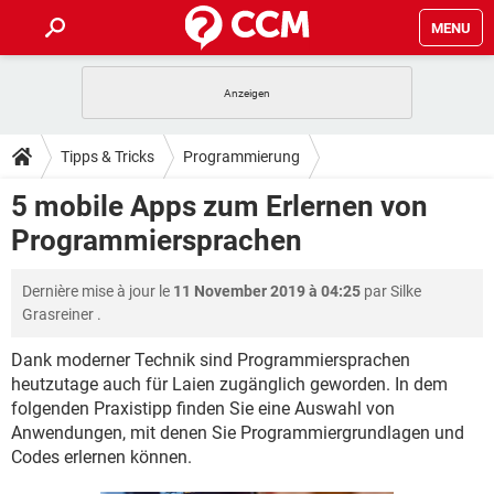
MENU
HOME
SPIELE
STREAMING
TIPPS & TRICKS
Tipps & Tricks
Programmierung
ANDROID
IOS
SPIELE
STREAMING
DOWNLOADS
5 mobile Apps zum Erlernen von
WINDOWS 10
INSTAGRAM
ANDROID
IOS
Programmiersprachen
WHATSAPP
SPIELE
TIKTOK
STREAMING
FORUM
WINDOWS 10
INSTAGRAM
FACEBOOK
ANDROID
HARDWARE
IOS
Dernière mise à jour le
11 November 2019 à 04:25
par
Silke
WHATSAPP
SPIELE
TIKTOK
STREAMING
LEXIKON
WINDOWS 10
Grasreiner
.
INSTAGRAM
FACEBOOK
ANDROID
HARDWARE
IOS
WHATSAPP
SPIELE
TIKTOK
STREAMING
Dank moderner Technik sind Programmiersprachen
WINDOWS 10
INSTAGRAM
heutzutage auch für Laien zugänglich geworden. In dem
FACEBOOK
ANDROID
HARDWARE
IOS
folgenden Praxistipp finden Sie eine Auswahl von
WHATSAPP
TIKTOK
WINDOWS 10
INSTAGRAM
Anwendungen, mit denen Sie Programmiergrundlagen und
FACEBOOK
HARDWARE
Codes erlernen können.
WHATSAPP
TIKTOK