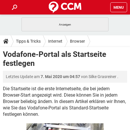
MENU
HOME
SPIELE
STREAMING
TIPPS & TRICKS
Tipps & Tricks
Internet
Browser
ANDROID
IOS
SPIELE
STREAMING
DOWNLOADS
Vodafone-Portal als Startseite
WINDOWS 10
INSTAGRAM
ANDROID
IOS
festlegen
WHATSAPP
SPIELE
TIKTOK
STREAMING
FORUM
WINDOWS 10
INSTAGRAM
FACEBOOK
ANDROID
HARDWARE
IOS
Letztes Update am
7. Mai 2020 um 04:57
von
Silke Grasreiner
.
WHATSAPP
SPIELE
TIKTOK
STREAMING
LEXIKON
WINDOWS 10
INSTAGRAM
FACEBOOK
ANDROID
HARDWARE
IOS
Die Startseite ist die erste Internetseite, die bei jedem
WHATSAPP
SPIELE
TIKTOK
STREAMING
Browser-Start angezeigt wird. Diese können Sie in jedem
WINDOWS 10
INSTAGRAM
Browser beliebig ändern. In diesem Artikel erklären wir Ihnen,
FACEBOOK
ANDROID
HARDWARE
IOS
wie Sie das Vodafone-Portal als Standard-Startseite
WHATSAPP
TIKTOK
WINDOWS 10
INSTAGRAM
festlegen können.
FACEBOOK
HARDWARE
WHATSAPP
TIKTOK