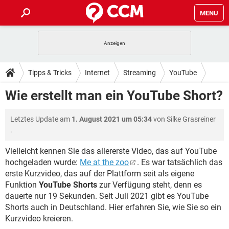
MENU
HOME
SPIELE
STREAMING
TIPPS & TRICKS
Tipps & Tricks
Internet
Streaming
YouTube
ANDROID
IOS
SPIELE
STREAMING
DOWNLOADS
Wie erstellt man ein YouTube Short?
WINDOWS 10
INSTAGRAM
ANDROID
IOS
WHATSAPP
SPIELE
TIKTOK
STREAMING
FORUM
Letztes Update am
1. August 2021 um 05:34
von
Silke Grasreiner
WINDOWS 10
INSTAGRAM
FACEBOOK
ANDROID
HARDWARE
IOS
.
WHATSAPP
SPIELE
TIKTOK
STREAMING
LEXIKON
WINDOWS 10
INSTAGRAM
Vielleicht kennen Sie das allererste Video, das auf YouTube
FACEBOOK
ANDROID
HARDWARE
IOS
hochgeladen wurde:
Me at the zoo
. Es war tatsächlich das
WHATSAPP
SPIELE
TIKTOK
STREAMING
WINDOWS 10
INSTAGRAM
erste Kurzvideo, das auf der Plattform seit als eigene
FACEBOOK
ANDROID
HARDWARE
IOS
Funktion
YouTube Shorts
zur Verfügung steht, denn es
WHATSAPP
TIKTOK
dauerte nur 19 Sekunden. Seit Juli 2021 gibt es YouTube
WINDOWS 10
INSTAGRAM
Shorts auch in Deutschland. Hier erfahren Sie, wie Sie so ein
FACEBOOK
HARDWARE
WHATSAPP
TIKTOK
Kurzvideo kreieren.