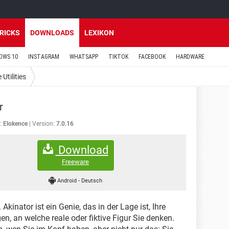
TRICKS
DOWNLOADS
LEXIKON
OWS 10
INSTAGRAM
WHATSAPP
TIKTOK
FACEBOOK
HARDWARE
 Utilities
r
:
Elokence
Version:
7.0.16
Download
Freeware
Android
-
Deutsch
Akinator ist ein Genie, das in der Lage ist, Ihre
, an welche reale oder fiktive Figur Sie denken.