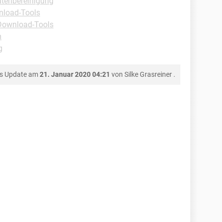
tenbereinigung
nload-Tools
Download-Tools
m
g
es Update am
21. Januar 2020 04:21
von
Silke Grasreiner
.