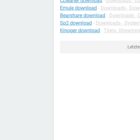
Ccleaner download
-
Downloads - Da
Emule download
-
Downloads - Dow
Bearshare download
-
Downloads - 
Sp2 download
-
Downloads - Syste
Kinoger download
-
Tipps -Streamin
Letzt