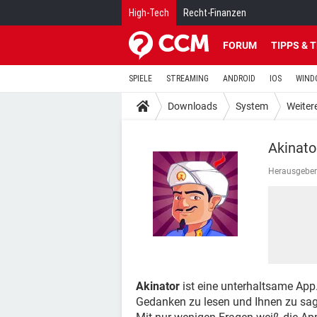
High-Tech
Recht-Finanzen
FORUM
TIPPS & 
SPIELE
STREAMING
ANDROID
IOS
WIND
Downloads
System
Weitere
Akinato
Herausgeber
Akinator
ist eine unterhaltsame App. 
Gedanken zu lesen und Ihnen zu sagen