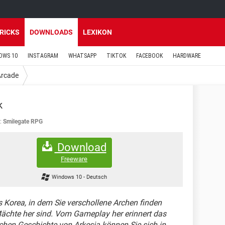
TRICKS
DOWNLOADS
LEXIKON
OWS 10
INSTAGRAM
WHATSAPP
TIKTOK
FACEBOOK
HARDWARE
Arcade
k
:
Smilegate RPG
Download
Freeware
Windows 10
-
Deutsch
Korea, in dem Sie verschollene Archen finden
ächte her sind. Vom Gameplay her erinnert das
ischen Geschichte von Arkesia können Sie sich in