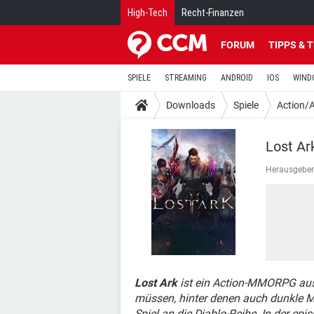
High-Tech
Recht-Finanzen
FORUM
TIPPS & 
SPIELE
STREAMING
ANDROID
IOS
WIND
Downloads
Spiele
Action/
Lost Ar
Herausgeber
Lost Ark
ist ein Action-MMORPG aus 
müssen, hinter denen auch dunkle M
Spiel an die Diablo-Reihe. In der ep