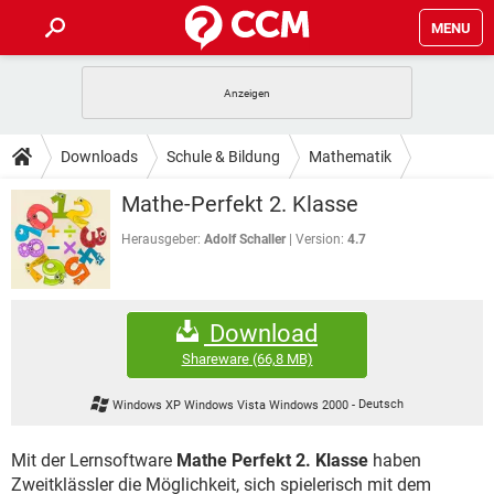
MENU
HOME
SPIELE
STREAMING
TIPPS & TRICKS
Downloads
Schule & Bildung
Mathematik
ANDROID
IOS
SPIELE
STREAMING
DOWNLOADS
Mathe-Perfekt 2. Klasse
WINDOWS 10
INSTAGRAM
ANDROID
IOS
WHATSAPP
SPIELE
TIKTOK
STREAMING
Herausgeber:
Adolf Schaller
Version:
4.7
FORUM
WINDOWS 10
INSTAGRAM
FACEBOOK
ANDROID
HARDWARE
IOS
WHATSAPP
SPIELE
TIKTOK
STREAMING
LEXIKON
WINDOWS 10
INSTAGRAM
Download
FACEBOOK
ANDROID
HARDWARE
IOS
WHATSAPP
SPIELE
TIKTOK
STREAMING
Shareware
(66,8 MB)
WINDOWS 10
INSTAGRAM
FACEBOOK
ANDROID
HARDWARE
IOS
Windows XP Windows Vista Windows 2000
-
Deutsch
WHATSAPP
TIKTOK
WINDOWS 10
INSTAGRAM
FACEBOOK
HARDWARE
Mit der Lernsoftware
Mathe Perfekt 2. Klasse
haben
WHATSAPP
TIKTOK
Zweitklässler die Möglichkeit, sich spielerisch mit dem