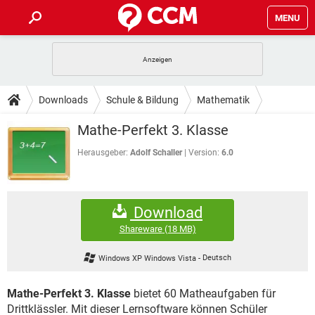
MENU
HOME
SPIELE
STREAMING
TIPPS & TRICKS
Downloads
Schule & Bildung
Mathematik
ANDROID
IOS
SPIELE
STREAMING
DOWNLOADS
Mathe-Perfekt 3. Klasse
WINDOWS 10
INSTAGRAM
ANDROID
IOS
WHATSAPP
SPIELE
TIKTOK
STREAMING
Herausgeber:
Adolf Schaller
Version:
6.0
FORUM
WINDOWS 10
INSTAGRAM
FACEBOOK
ANDROID
HARDWARE
IOS
WHATSAPP
SPIELE
TIKTOK
STREAMING
LEXIKON
WINDOWS 10
INSTAGRAM
Download
FACEBOOK
ANDROID
HARDWARE
IOS
WHATSAPP
SPIELE
TIKTOK
STREAMING
Shareware
(18 MB)
WINDOWS 10
INSTAGRAM
FACEBOOK
ANDROID
HARDWARE
IOS
Windows XP Windows Vista
-
Deutsch
WHATSAPP
TIKTOK
WINDOWS 10
INSTAGRAM
FACEBOOK
HARDWARE
Mathe-Perfekt 3. Klasse
bietet 60 Matheaufgaben für
WHATSAPP
TIKTOK
Drittklässler. Mit dieser Lernsoftware können Schüler