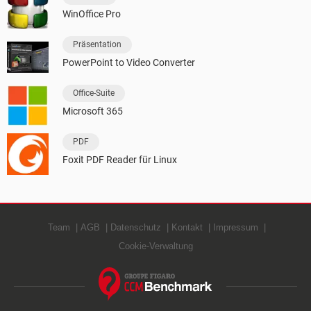
WinOffice Pro
Präsentation
PowerPoint to Video Converter
Office-Suite
Microsoft 365
PDF
Foxit PDF Reader für Linux
Team
AGB
Datenschutz
Kontakt
Impressum
Cookie-Verwaltung