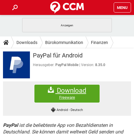
MENU
HOME
SPIELE
STREAMING
TIPPS & TRICKS
Downloads
Bürokommunikation
Finanzen
ANDROID
IOS
SPIELE
STREAMING
DOWNLOADS
PayPal für Android
WINDOWS 10
INSTAGRAM
ANDROID
IOS
WHATSAPP
SPIELE
TIKTOK
STREAMING
Herausgeber:
PayPal Mobile
Version:
8.35.0
FORUM
WINDOWS 10
INSTAGRAM
FACEBOOK
ANDROID
HARDWARE
IOS
WHATSAPP
SPIELE
TIKTOK
STREAMING
LEXIKON
WINDOWS 10
INSTAGRAM
Download
FACEBOOK
ANDROID
HARDWARE
IOS
WHATSAPP
SPIELE
TIKTOK
STREAMING
Freeware
WINDOWS 10
INSTAGRAM
FACEBOOK
ANDROID
HARDWARE
IOS
Android
-
Deutsch
WHATSAPP
TIKTOK
WINDOWS 10
INSTAGRAM
FACEBOOK
HARDWARE
PayPal
ist die beliebteste App von Bezahldiensten in
WHATSAPP
TIKTOK
Deutschland. Sie können damit weltweit Geld senden und