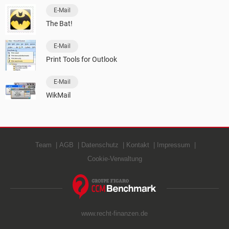
E-Mail
The Bat!
E-Mail
Print Tools for Outlook
E-Mail
WikMail
Team
AGB
Datenschutz
Kontakt
Impressum
Cookie-Verwaltung
www.recht-finanzen.de