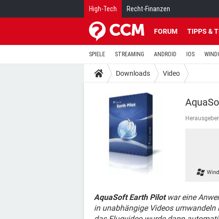
High-Tech
Recht-Finanzen
FORUM
TIPPS & 
SPIELE
STREAMING
ANDROID
IOS
WIND
Downloads
Video
AquaSof
Herausgeber
Wind
AquaSoft Earth Pilot
war eine Anwen
in unabhängige Videos umwandeln ko
das Flugvideo wurde dann automatisc