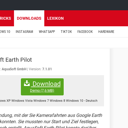
TRICKS
DOWNLOADS
LEXIKON
OWS 10
INSTAGRAM
WHATSAPP
TIKTOK
FACEBOOK
HARDWARE
t Earth Pilot
:
AquaSoft GmbH
Version:
7.1.01
Download
Demo
(7,6 MB)
ows XP Windows Vista Windows 7 Windows 8 Windows 10
-
Deutsch
dung, mit der Sie Kamerafahrten aus Google Earth
nnten. Sie mussten nur Start und Ziel festlegen,
h erstellt. AquaSoft Earth Pilot konnte darüber