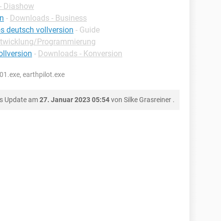
- Diashow
on
-
Downloads - Business
 deutsch vollversion
- Guide
ntwicklung/Programmierung
ollversion
-
Downloads - Konversion
01.exe, earthpilot.exe
es Update am
27. Januar 2023 05:54
von
Silke Grasreiner
.