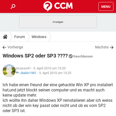
MENU
HOME
SPIELE
STREAMING
TIPPS & TRICKS
Forum
Windows
ANDROID
IOS
SPIELE
STREAMING
DOWNLOADS
Vorherige
Nächste
WINDOWS 10
INSTAGRAM
ANDROID
IOS
Windows SP2 oder SP3 ????
WHATSAPP
SPIELE
TIKTOK
STREAMING
Geschlossen
FORUM
WINDOWS 10
INSTAGRAM
FACEBOOK
ANDROID
HARDWARE
IOS
picasso41
- 5. April 2010 um 15:20
WHATSAPP
SPIELE
TIKTOK
STREAMING
LEXIKON
diablo1981
-
5. April 2010 um 15:25
WINDOWS 10
INSTAGRAM
FACEBOOK
ANDROID
HARDWARE
IOS
WHATSAPP
SPIELE
TIKTOK
STREAMING
Ich habe einen freund der eine gehackte Win XP pro instaliert
WINDOWS 10
INSTAGRAM
hat,und jetzt blockt seinen computer und es macht auch
FACEBOOK
ANDROID
HARDWARE
IOS
keine update mehr.
WHATSAPP
TIKTOK
Ich wollte ihn daher Windows XP reinstalieren aber ich weiss
WINDOWS 10
INSTAGRAM
FACEBOOK
HARDWARE
nicht ob der win key passt oder nicht und ob es vom SP2
WHATSAPP
TIKTOK
oder SP3 ist.