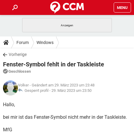
MENU
HOME
SPIELE
STREAMING
TIPPS & TRICKS
Forum
Windows
ANDROID
IOS
SPIELE
STREAMING
DOWNLOADS
Vorherige
WINDOWS 10
INSTAGRAM
ANDROID
IOS
Fenster-Symbol fehlt in der Taskleiste
WHATSAPP
SPIELE
TIKTOK
STREAMING
FORUM
WINDOWS 10
INSTAGRAM
Geschlossen
FACEBOOK
ANDROID
HARDWARE
IOS
WHATSAPP
SPIELE
TIKTOK
STREAMING
LEXIKON
WINDOWS 10
Volker
- Geändert am 29. März 2023 um 23:48
INSTAGRAM
FACEBOOK
ANDROID
HARDWARE
IOS
Gesperrt profil -
29. März 2023 um 23:50
WHATSAPP
SPIELE
TIKTOK
STREAMING
WINDOWS 10
INSTAGRAM
Hallo,
FACEBOOK
ANDROID
HARDWARE
IOS
WHATSAPP
TIKTOK
WINDOWS 10
INSTAGRAM
bei mir ist das Fenster-Symbol nicht mehr in der Taskleiste.
FACEBOOK
HARDWARE
WHATSAPP
TIKTOK
MfG