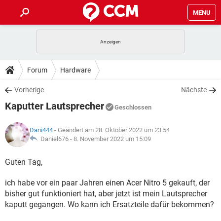
MENU
HOME
SPIELE
STREAMING
TIPPS & TRICKS
Forum
Hardware
ANDROID
IOS
SPIELE
STREAMING
DOWNLOADS
Vorherige
Nächste
WINDOWS 10
INSTAGRAM
ANDROID
IOS
Kaputter Lautsprecher
WHATSAPP
SPIELE
TIKTOK
STREAMING
Geschlossen
FORUM
WINDOWS 10
INSTAGRAM
FACEBOOK
ANDROID
HARDWARE
IOS
Dani444
- Geändert am 28. Oktober 2022 um 23:54
WHATSAPP
SPIELE
TIKTOK
STREAMING
LEXIKON
Daniel676 -
8. November 2022 um 15:09
WINDOWS 10
INSTAGRAM
FACEBOOK
ANDROID
HARDWARE
IOS
WHATSAPP
SPIELE
TIKTOK
STREAMING
Guten Tag,
WINDOWS 10
INSTAGRAM
FACEBOOK
ANDROID
HARDWARE
IOS
ich habe vor ein paar Jahren einen Acer Nitro 5 gekauft, der
WHATSAPP
TIKTOK
WINDOWS 10
INSTAGRAM
bisher gut funktioniert hat, aber jetzt ist mein Lautsprecher
FACEBOOK
HARDWARE
kaputt gegangen. Wo kann ich Ersatzteile dafür bekommen?
WHATSAPP
TIKTOK