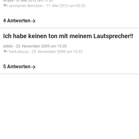
Afaya
-
8. Mai 2012 um 17:37
anonymer Benutzer
-
11. Mai 2012 um 00:32
4 Antworten
Ich habe keinen ton mit meinem Lautsprecher!!
adele
-
25. November 2009 um 15:30
herkulesss
-
25. November 2009 um 15:32
5 Antworten