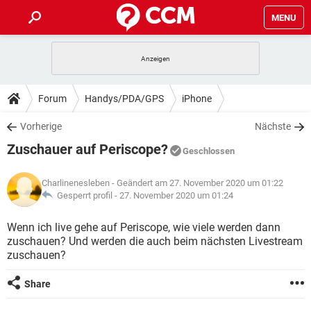
MENU
HOME
SPIELE
STREAMING
TIPPS & TRICKS
Forum
Handys/PDA/GPS
iPhone
ANDROID
IOS
SPIELE
STREAMING
DOWNLOADS
Vorherige
Nächste
WINDOWS 10
INSTAGRAM
ANDROID
IOS
Zuschauer auf Periscope?
WHATSAPP
SPIELE
TIKTOK
STREAMING
Geschlossen
FORUM
WINDOWS 10
INSTAGRAM
FACEBOOK
ANDROID
HARDWARE
IOS
Charlinenesleben
- Geändert am 27. November 2020 um 01:22
WHATSAPP
SPIELE
TIKTOK
STREAMING
LEXIKON
Gesperrt profil -
27. November 2020 um 01:24
WINDOWS 10
INSTAGRAM
FACEBOOK
ANDROID
HARDWARE
IOS
WHATSAPP
SPIELE
TIKTOK
STREAMING
Wenn ich live gehe auf Periscope, wie viele werden dann
WINDOWS 10
INSTAGRAM
zuschauen? Und werden die auch beim nächsten Livestream
FACEBOOK
ANDROID
HARDWARE
IOS
zuschauen?
WHATSAPP
TIKTOK
WINDOWS 10
INSTAGRAM
FACEBOOK
HARDWARE
Share
WHATSAPP
TIKTOK