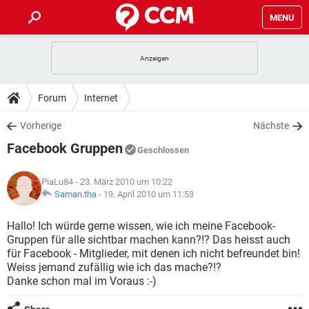
MENU
HOME
SPIELE
STREAMING
TIPPS & TRICKS
Forum
Internet
ANDROID
IOS
SPIELE
STREAMING
DOWNLOADS
Vorherige
Nächste
WINDOWS 10
INSTAGRAM
ANDROID
IOS
Facebook Gruppen
WHATSAPP
SPIELE
TIKTOK
STREAMING
Geschlossen
FORUM
WINDOWS 10
INSTAGRAM
FACEBOOK
ANDROID
HARDWARE
IOS
PiaLu84
- 23. März 2010 um 10:22
WHATSAPP
SPIELE
TIKTOK
STREAMING
LEXIKON
Saman.tha
-
19. April 2010 um 11:53
WINDOWS 10
INSTAGRAM
FACEBOOK
ANDROID
HARDWARE
IOS
WHATSAPP
SPIELE
TIKTOK
STREAMING
Hallo! Ich würde gerne wissen, wie ich meine Facebook-
WINDOWS 10
INSTAGRAM
Gruppen für alle sichtbar machen kann?!? Das heisst auch
FACEBOOK
ANDROID
HARDWARE
IOS
für Facebook - Mitglieder, mit denen ich nicht befreundet bin!
WHATSAPP
TIKTOK
Weiss jemand zufällig wie ich das mache?!?
WINDOWS 10
INSTAGRAM
FACEBOOK
HARDWARE
Danke schon mal im Voraus :-)
WHATSAPP
TIKTOK