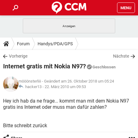
MENU
HOME
SPIELE
STREAMING
TIPPS & TRICKS
Forum
Handys/PDA/GPS
ANDROID
IOS
SPIELE
STREAMING
DOWNLOADS
Vorherige
Nächste
WINDOWS 10
INSTAGRAM
ANDROID
IOS
Internet gratis mit Nokia N97?
WHATSAPP
SPIELE
TIKTOK
STREAMING
Geschlossen
FORUM
WINDOWS 10
INSTAGRAM
FACEBOOK
ANDROID
HARDWARE
IOS
mööönsterliii
- Geändert am 26. Oktober 2018 um 05:24
WHATSAPP
SPIELE
TIKTOK
STREAMING
LEXIKON
hacker13 -
22. März 2010 um 09:53
WINDOWS 10
INSTAGRAM
FACEBOOK
ANDROID
HARDWARE
IOS
WHATSAPP
SPIELE
TIKTOK
STREAMING
Hey ich hab da ne frage... kommt man mit dem Nokia N97
WINDOWS 10
INSTAGRAM
gratis ins Internet oder muss man dafür zahlen?
FACEBOOK
ANDROID
HARDWARE
IOS
WHATSAPP
TIKTOK
WINDOWS 10
INSTAGRAM
FACEBOOK
HARDWARE
Bitte schreibt zurück
WHATSAPP
TIKTOK