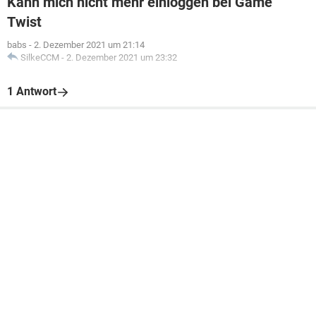
Kann mich nicht mehr einloggen bei Game
Twist
babs
-
2. Dezember 2021 um 21:14
SilkeCCM
-
2. Dezember 2021 um 23:32
1 Antwort