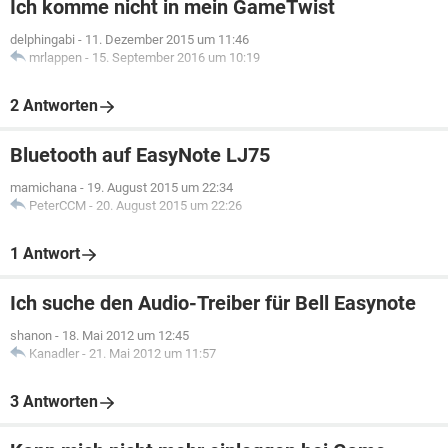
Ich komme nicht in mein GameTwist
delphingabi
-
11. Dezember 2015 um 11:46
mrlappen
-
15. September 2016 um 10:19
2 Antworten
Bluetooth auf EasyNote LJ75
mamichana
-
19. August 2015 um 22:34
PeterCCM
-
20. August 2015 um 22:26
1 Antwort
Ich suche den Audio-Treiber für Bell Easynote
shanon
-
18. Mai 2012 um 12:45
Kanadler
-
21. Mai 2012 um 11:57
3 Antworten