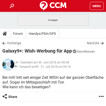
MENU
HOME
SPIELE
STREAMING
TIPPS & TRICKS
Forum
Handys/PDA/GPS
ANDROID
IOS
SPIELE
STREAMING
DOWNLOADS
Vorherige
Nächste
WINDOWS 10
INSTAGRAM
ANDROID
IOS
Galaxy9+: Wish-Werbung für App
WHATSAPP
SPIELE
TIKTOK
STREAMING
Geschlossen
FORUM
WINDOWS 10
INSTAGRAM
FACEBOOK
ANDROID
HARDWARE
IOS
LN
- Geändert am 30. Juni 2018 um 00:48
WHATSAPP
SPIELE
TIKTOK
STREAMING
LEXIKON
Gesperrt profil -
21. Juli 2018 um 00:18
WINDOWS 10
INSTAGRAM
FACEBOOK
ANDROID
HARDWARE
IOS
WHATSAPP
SPIELE
TIKTOK
STREAMING
Bei mifr tritt seit einiger Zeit WISH auf der ganzen Oberfläche
WINDOWS 10
INSTAGRAM
auf. Sogar im Mittagsschlaft mit Ton
FACEBOOK
ANDROID
HARDWARE
IOS
Wie kann ich das beseitigen?
WHATSAPP
TIKTOK
WINDOWS 10
INSTAGRAM
FACEBOOK
HARDWARE
Share
WHATSAPP
TIKTOK