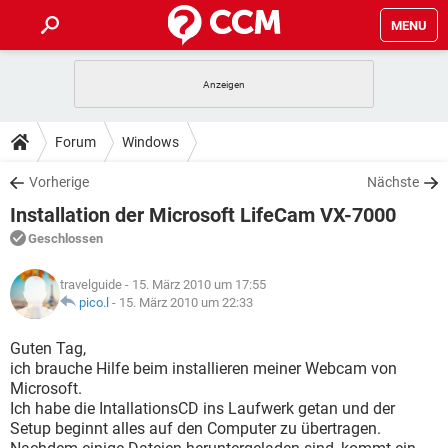
MENU
HOME
SPIELE
STREAMING
TIPPS & TRICKS
Forum
Windows
ANDROID
IOS
SPIELE
STREAMING
DOWNLOADS
Vorherige
Nächste
WINDOWS 10
INSTAGRAM
ANDROID
IOS
Installation der Microsoft LifeCam VX-7000
WHATSAPP
SPIELE
TIKTOK
STREAMING
FORUM
WINDOWS 10
INSTAGRAM
Geschlossen
FACEBOOK
ANDROID
HARDWARE
IOS
WHATSAPP
SPIELE
TIKTOK
STREAMING
LEXIKON
WINDOWS 10
travelguide
- 15. März 2010 um 17:55
INSTAGRAM
FACEBOOK
ANDROID
HARDWARE
IOS
pico.l
-
15. März 2010 um 22:33
WHATSAPP
SPIELE
TIKTOK
STREAMING
WINDOWS 10
INSTAGRAM
Guten Tag,
FACEBOOK
ANDROID
HARDWARE
IOS
ich brauche Hilfe beim installieren meiner Webcam von
WHATSAPP
TIKTOK
Microsoft.
WINDOWS 10
INSTAGRAM
FACEBOOK
HARDWARE
Ich habe die IntallationsCD ins Laufwerk getan und der
WHATSAPP
TIKTOK
Setup beginnt alles auf den Computer zu übertragen.