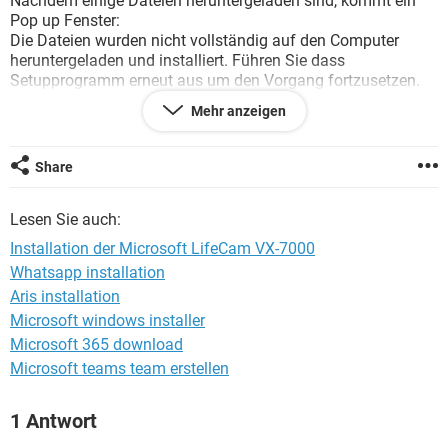
Nachdem einige Dateien heruntergeladen sind, kommt ein
FACEBOOK
HARDWARE
Pop up Fenster:
Die Dateien wurden nicht vollständig auf den Computer
heruntergeladen und installiert. Führen Sie dass
Setupprogramm erneut aus um den Vorgang fortzusetzen.
Dann klicke ich auf OK und die Installation wird
Mehr anzeigen
abgebrochen.
Hat jemand eine Idee, oder weiß,warum das nicht klappt und
wies funktioniert????
Share
Bitte meldet euch, damit ich endlich die Webcam installieren
kann.
Lesen Sie auch:
Gruß und schon mal ein Dankeschön für alle Vorschläge und
Installation der Microsoft LifeCam VX-7000
Lösungen im vorraus
Whatsapp installation
Aris installation
travelguide
Microsoft windows installer
Microsoft 365 download
Microsoft teams team erstellen
1 Antwort