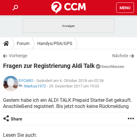
MENU
HOME
SPIELE
STREAMING
TIPPS & TRICKS
Forum
Handys/PDA/GPS
ANDROID
IOS
SPIELE
STREAMING
DOWNLOADS
Vorherige
Nächste
WINDOWS 10
INSTAGRAM
ANDROID
IOS
Fragen zur Registrierung Aldi Talk
WHATSAPP
SPIELE
TIKTOK
STREAMING
Geschlossen
FORUM
WINDOWS 10
INSTAGRAM
FACEBOOK
ANDROID
HARDWARE
IOS
SYCARO
- Geändert am 6. Oktober 2018 um 02:56
WHATSAPP
SPIELE
TIKTOK
STREAMING
LEXIKON
Markus1972
-
29. Dezember 2017 um 19:03
WINDOWS 10
INSTAGRAM
FACEBOOK
ANDROID
HARDWARE
IOS
WHATSAPP
SPIELE
TIKTOK
STREAMING
Gestern habe ich ein ALDI TALK Prepaid Starter-Set gekauft.
WINDOWS 10
INSTAGRAM
Anschließend registriert. Bis jetzt noch keine Rückmeldung
FACEBOOK
ANDROID
HARDWARE
IOS
WHATSAPP
TIKTOK
WINDOWS 10
INSTAGRAM
Share
FACEBOOK
HARDWARE
WHATSAPP
TIKTOK
Lesen Sie auch: