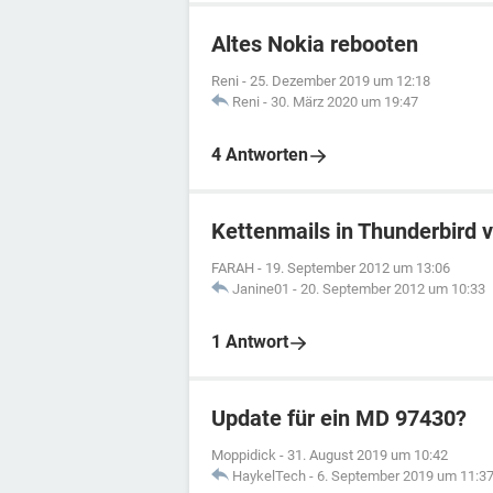
Altes Nokia rebooten
Reni
-
25. Dezember 2019 um 12:18
Reni
-
30. März 2020 um 19:47
4 Antworten
Kettenmails in Thunderbird 
FARAH
-
19. September 2012 um 13:06
Janine01
-
20. September 2012 um 10:33
1 Antwort
Update für ein MD 97430?
Moppidick
-
31. August 2019 um 10:42
HaykelTech
-
6. September 2019 um 11:3