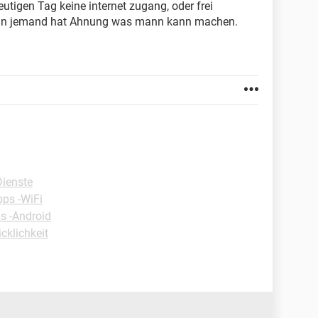
utigen Tag keine internet zugang, oder frei
wenn jemand hat Ahnung was mann kann machen.
Dienste
pps -WiFi
s -Android
cklichkeit