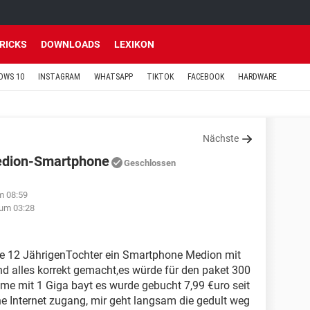
TRICKS
DOWNLOADS
LEXIKON
OWS 10
INSTAGRAM
WHATSAPP
TIKTOK
FACEBOOK
HARDWARE
Nächste
Medion-Smartphone
Geschlossen
m 08:59
 um 03:28
ne 12 JährigenTochter ein Smartphone Medion mit
und alles korrekt gemacht,es würde für den paket 300
me mit 1 Giga bayt es wurde gebucht 7,99 €uro seit
ne Internet zugang, mir geht langsam die gedult weg