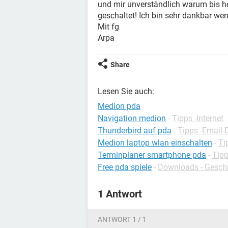
und mir unverständlich warum bis he
geschaltet! Ich bin sehr dankbar 
Mit fg
Arpa
Share
Lesen Sie auch:
Medion pda
Navigation medion
-
Tipps -Internet
Thunderbird auf pda
-
Tipps -Email-
Medion laptop wlan einschalten
-
Ti
Terminplaner smartphone pda
-
Tipp
Free pda spiele
-
Downloads - Geschi
1 Antwort
ANTWORT 1 / 1