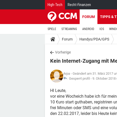
High-Tech
Recht-Finanzen
FORUM
TIPPS & 
SPIELE
STREAMING
ANDROID
IOS
WIND
Forum
Handys/PDA/GPS
Vorherige
Kein Internet-Zugang mit 
Arpa
- Geändert am 31. März 2017 u
Gesperrt profil -
9. Oktober 2018
HI Leute,
vor eine Wocheich habe ich für mei
10 €uro start guthaben, registriren 
frei Minuten oder SMS und eine volu
den 22.02.2017, leider bis Heute kei