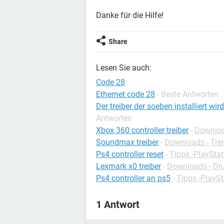
Danke für die Hilfe!
Share
Lesen Sie auch:
Code 28
Ethernet code 28
- Beste Antworten
Der treiber der soeben installiert wi
Antworten
Xbox 360 controller treiber
-
Download
Soundmax treiber
-
Downloads - Trei
Ps4 controller reset
-
Tipps -PlayStat
Lexmark x0 treiber
-
Downloads - Dru
Ps4 controller an ps5
-
Tipps -PlaySt
1 Antwort