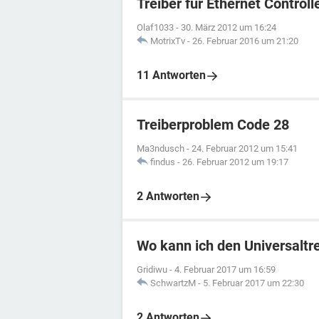
Treiber für Ethernet Controll
Olaf1033
-
30. März 2012 um 16:24
MotrixTv
-
26. Februar 2016 um 21:20
11 Antworten
Treiberproblem Code 28
Ma3ndusch
-
24. Februar 2012 um 15:41
findus
-
26. Februar 2012 um 19:17
2 Antworten
Wo kann ich den Universalt
Gridiwu
-
4. Februar 2017 um 16:59
SchwartzM
-
5. Februar 2017 um 22:30
2 Antworten