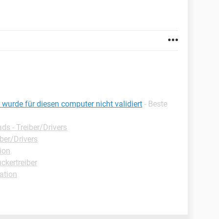
rd wurde für diesen computer nicht validiert
- Beste
s - Treiber/Drivers
ber/Drivers
ion
ckertreiber
ation