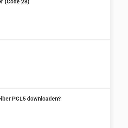
er (Code 28)
reiber PCL5 downloaden?