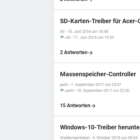
SD-Karten-Treiber für Acer
Ali
-
10. Juni 2016 um 18:58
Ali
-
11. Juni 2016 um 10:53
2 Antworten
Massenspeicher-Controller
petri
-
1. September 2017 um 23:07
petri
-
10. September 2017 um 22:50
15 Antworten
Windows-10-Treiber herunte
WaldemarHotzel
-
4. Oktober 2018 um 09:54