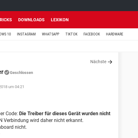
TRICKS
DOWNLOADS
LEXIKON
OWS 10
INSTAGRAM
WHATSAPP
TIKTOK
FACEBOOK
HARDWARE
Nächste
er
Geschlossen
2018 um 04:21
ler Code:
Die Treiber für dieses Gerät wurden nicht
N Verbindung wird daher nicht erkannt.
board nicht.
0