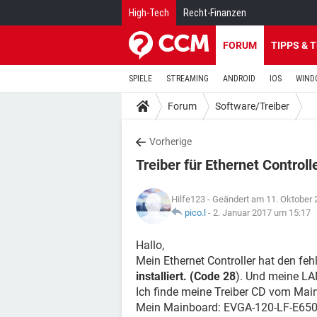
High-Tech
Recht-Finanzen
FORUM
TIPPS & 
SPIELE
STREAMING
ANDROID
IOS
WIND
Forum
Software/Treiber
Vorherige
Treiber für Ethernet Controll
Hilfe123
- Geändert am 11. Oktober 
pico.l
-
2. Januar 2017 um 15:17
Hallo,
Mein Ethernet Controller hat den feh
installiert. (Code 28
). Und meine LA
Ich finde meine Treiber CD vom Main
Mein Mainboard: EVGA-120-LF-E65