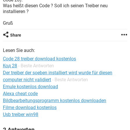
FACEBOOK
HARDWARE
Was heißt diesen Code ? Soll ich seinen Treiber neu
installieren ?
Gruß
Share
Lesen Sie auch:
Code 28 treiber download kostenlos
Код 28
- Beste Antworten
Der treiber der soeben installiert wird wurde für diesen
computer nicht validiert
- Beste Antworten
Emule kostenlos download
Alexa cheat code
Bildbearbeitungsprogramm kostenlos downloaden
Filme download kostenlos
Usb treiber win98
2 Antworten