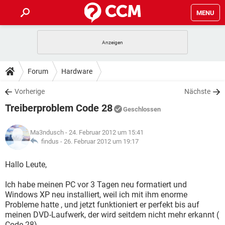
MENU
HOME
SPIELE
STREAMING
TIPPS & TRICKS
Forum
Hardware
ANDROID
IOS
SPIELE
STREAMING
DOWNLOADS
Vorherige
Nächste
WINDOWS 10
INSTAGRAM
ANDROID
IOS
Treiberproblem Code 28
WHATSAPP
SPIELE
TIKTOK
STREAMING
Geschlossen
FORUM
WINDOWS 10
INSTAGRAM
FACEBOOK
ANDROID
HARDWARE
IOS
Ma3ndusch
- 24. Februar 2012 um 15:41
WHATSAPP
SPIELE
TIKTOK
STREAMING
LEXIKON
findus -
26. Februar 2012 um 19:17
WINDOWS 10
INSTAGRAM
FACEBOOK
ANDROID
HARDWARE
IOS
WHATSAPP
SPIELE
TIKTOK
STREAMING
Hallo Leute,
WINDOWS 10
INSTAGRAM
FACEBOOK
ANDROID
HARDWARE
IOS
Ich habe meinen PC vor 3 Tagen neu formatiert und
WHATSAPP
TIKTOK
Windows XP neu installiert, weil ich mit ihm enorme
WINDOWS 10
INSTAGRAM
FACEBOOK
HARDWARE
Probleme hatte , und jetzt funktioniert er perfekt bis auf
WHATSAPP
TIKTOK
meinen DVD-Laufwerk, der wird seitdem nicht mehr erkannt (
Code 28).