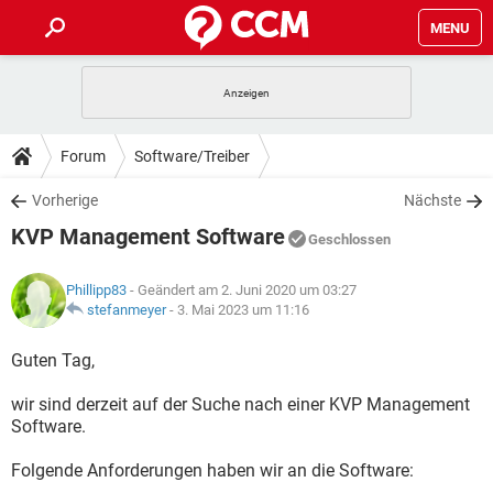
MENU
HOME
SPIELE
STREAMING
TIPPS & TRICKS
Forum
Software/Treiber
ANDROID
IOS
SPIELE
STREAMING
DOWNLOADS
Vorherige
Nächste
WINDOWS 10
INSTAGRAM
ANDROID
IOS
KVP Management Software
WHATSAPP
SPIELE
TIKTOK
STREAMING
Geschlossen
FORUM
WINDOWS 10
INSTAGRAM
FACEBOOK
ANDROID
HARDWARE
IOS
Phillipp83
- Geändert am 2. Juni 2020 um 03:27
WHATSAPP
SPIELE
TIKTOK
STREAMING
LEXIKON
stefanmeyer
-
3. Mai 2023 um 11:16
WINDOWS 10
INSTAGRAM
FACEBOOK
ANDROID
HARDWARE
IOS
WHATSAPP
SPIELE
TIKTOK
STREAMING
Guten Tag,
WINDOWS 10
INSTAGRAM
FACEBOOK
ANDROID
HARDWARE
IOS
wir sind derzeit auf der Suche nach einer KVP Management
WHATSAPP
TIKTOK
Software.
WINDOWS 10
INSTAGRAM
FACEBOOK
HARDWARE
WHATSAPP
TIKTOK
Folgende Anforderungen haben wir an die Software: