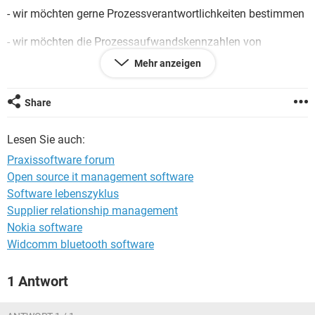
FACEBOOK
HARDWARE
- wir möchten gerne Prozessverantwortlichkeiten bestimmen
- wir möchten die Prozessaufwandskennzahlen von
Mitarbeitern und Gruppen festhalten
Mehr anzeigen
Ich habe jetzt Software von AIDA für KVP Management
gefunden. Kennt die jemand und kann mir dazu mehr
Share
sagen?
Lesen Sie auch:
Praxissoftware forum
Open source it management software
Software lebenszyklus
Supplier relationship management
Nokia software
Widcomm bluetooth software
1 Antwort