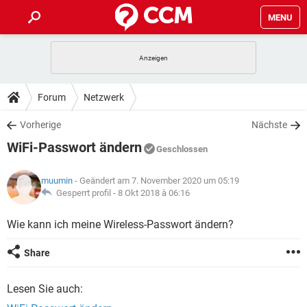
MENU
HOME
SPIELE
STREAMING
TIPPS & TRICKS
Forum
Netzwerk
ANDROID
IOS
SPIELE
STREAMING
DOWNLOADS
Vorherige
Nächste
WINDOWS 10
INSTAGRAM
ANDROID
IOS
WiFi-Passwort ändern
WHATSAPP
SPIELE
TIKTOK
STREAMING
Geschlossen
FORUM
WINDOWS 10
INSTAGRAM
FACEBOOK
ANDROID
HARDWARE
IOS
muumin
- Geändert am 7. November 2020 um 05:19
WHATSAPP
SPIELE
TIKTOK
STREAMING
LEXIKON
Gesperrt profil -
8 Okt 2018 à 06:16
WINDOWS 10
INSTAGRAM
FACEBOOK
ANDROID
HARDWARE
IOS
WHATSAPP
SPIELE
TIKTOK
STREAMING
Wie kann ich meine Wireless-Passwort ändern?
WINDOWS 10
INSTAGRAM
FACEBOOK
ANDROID
HARDWARE
IOS
Share
WHATSAPP
TIKTOK
WINDOWS 10
INSTAGRAM
FACEBOOK
HARDWARE
Lesen Sie auch:
WHATSAPP
TIKTOK