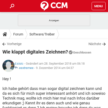
MENU
HOME
SPIELE
STREAMING
TIPPS & TRICKS
Forum
Software/Treiber
ANDROID
IOS
SPIELE
STREAMING
DOWNLOADS
Vorherige
Nächste
WINDOWS 10
INSTAGRAM
ANDROID
IOS
Wie klappt digitales Zeichnen?
WHATSAPP
SPIELE
TIKTOK
STREAMING
Geschlossen
FORUM
WINDOWS 10
INSTAGRAM
FACEBOOK
ANDROID
HARDWARE
IOS
d.sisic
- Geändert am 28. September 2018 um 06:18
WHATSAPP
SPIELE
TIKTOK
STREAMING
LEXIKON
eextremee
-
9. Dezember 2014 um 04:37
WINDOWS 10
INSTAGRAM
FACEBOOK
ANDROID
HARDWARE
IOS
WHATSAPP
SPIELE
TIKTOK
STREAMING
Hey !
WINDOWS 10
INSTAGRAM
FACEBOOK
ANDROID
HARDWARE
IOS
Ich habe gehört dass man sogar digital zeichnen kann und
WHATSAPP
TIKTOK
da es sich für mich super interessant anhört und ich soweiso
WINDOWS 10
INSTAGRAM
FACEBOOK
HARDWARE
Technik mag, wollte ich mich hier mal nach Infos darüber
WHATSAPP
TIKTOK
erkundigen ;) Kennt ihr es denn auch und wie genau
funktioniert es denn ? Ich meinw brauche ich denn da was