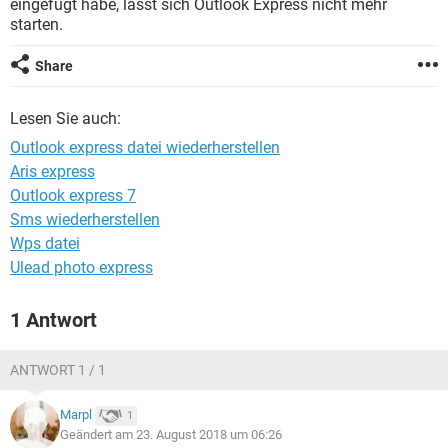
eingefügt habe, lässt sich Outlook Express nicht mehr
FACEBOOK
HARDWARE
starten.
Share
Lesen Sie auch:
Outlook express datei wiederherstellen
Aris express
Outlook express 7
Sms wiederherstellen
Wps datei
Ulead photo express
1 Antwort
ANTWORT 1 / 1
Marpl
1
Geändert am 23. August 2018 um 06:26