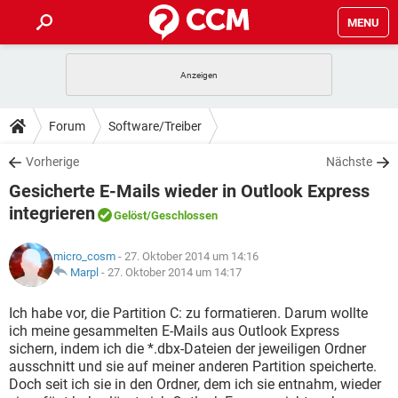
MENU
HOME
SPIELE
STREAMING
TIPPS & TRICKS
Forum
Software/Treiber
ANDROID
IOS
SPIELE
STREAMING
DOWNLOADS
Vorherige
Nächste
WINDOWS 10
INSTAGRAM
ANDROID
IOS
Gesicherte E-Mails wieder in Outlook Express
WHATSAPP
SPIELE
TIKTOK
STREAMING
FORUM
WINDOWS 10
INSTAGRAM
integrieren
Gelöst
/Geschlossen
FACEBOOK
ANDROID
HARDWARE
IOS
WHATSAPP
SPIELE
TIKTOK
STREAMING
LEXIKON
WINDOWS 10
INSTAGRAM
micro_cosm
- 27. Oktober 2014 um 14:16
FACEBOOK
ANDROID
HARDWARE
IOS
Marpl
-
27. Oktober 2014 um 14:17
WHATSAPP
SPIELE
TIKTOK
STREAMING
WINDOWS 10
INSTAGRAM
Ich habe vor, die Partition C: zu formatieren. Darum wollte
FACEBOOK
ANDROID
HARDWARE
IOS
WHATSAPP
TIKTOK
ich meine gesammelten E-Mails aus Outlook Express
WINDOWS 10
INSTAGRAM
sichern, indem ich die *.dbx-Dateien der jeweiligen Ordner
FACEBOOK
HARDWARE
ausschnitt und sie auf meiner anderen Partition speicherte.
WHATSAPP
TIKTOK
Doch seit ich sie in den Ordner, dem ich sie entnahm, wieder