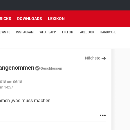
TRICKS
DOWNLOADS
LEXIKON
OWS 10
INSTAGRAM
WHATSAPP
TIKTOK
FACEBOOK
HARDWARE
Nächste
t angenommen
Geschlossen
2018 um 06:18
um 14:57
ommen ,was muss machen