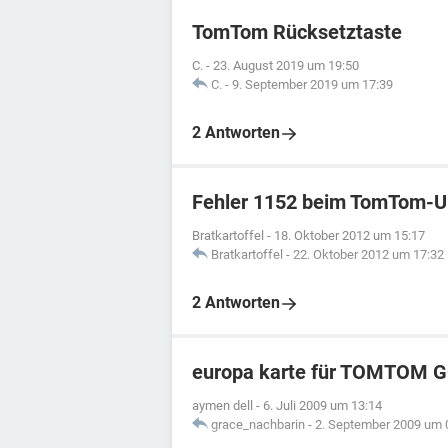
TomTom Rücksetztaste
C.
-
23. August 2019 um 19:50
C.
-
9. September 2019 um 17:39
2 Antworten
Fehler 1152 beim TomTom-U
Bratkartoffel
-
18. Oktober 2012 um 15:17
Bratkartoffel
-
22. Oktober 2012 um 17:32
2 Antworten
europa karte für TOMTOM G
aymen dell
-
6. Juli 2009 um 13:14
grace_nachbarin
-
2. September 2009 um 