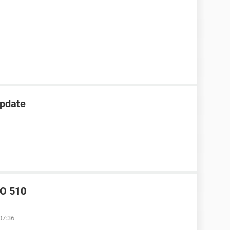
pdate
O 510
07:36