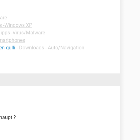
are
s -Windows XP
ipps -Virus/Malware
Smartphones
n gulli
-
Downloads - Auto/Navigation
haupt ?