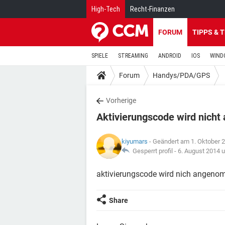
High-Tech
Recht-Finanzen
FORUM
TIPPS & 
SPIELE
STREAMING
ANDROID
IOS
WIND
Forum
Handys/PDA/GPS
Vorherige
Aktivierungscode wird nich
kiyumars
- Geändert am 1. Oktober 
Gesperrt profil -
6. August 2014 
aktivierungscode wird nich angen
Share