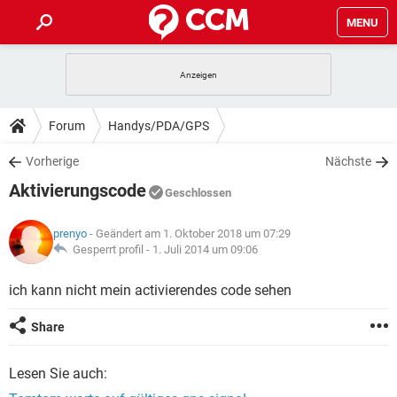
MENU
HOME
SPIELE
STREAMING
TIPPS & TRICKS
Forum
Handys/PDA/GPS
ANDROID
IOS
SPIELE
STREAMING
DOWNLOADS
Vorherige
Nächste
WINDOWS 10
INSTAGRAM
ANDROID
IOS
Aktivierungscode
WHATSAPP
SPIELE
TIKTOK
STREAMING
Geschlossen
FORUM
WINDOWS 10
INSTAGRAM
FACEBOOK
ANDROID
HARDWARE
IOS
prenyo
- Geändert am 1. Oktober 2018 um 07:29
WHATSAPP
SPIELE
TIKTOK
STREAMING
LEXIKON
Gesperrt profil -
1. Juli 2014 um 09:06
WINDOWS 10
INSTAGRAM
FACEBOOK
ANDROID
HARDWARE
IOS
WHATSAPP
SPIELE
TIKTOK
STREAMING
ich kann nicht mein activierendes code sehen
WINDOWS 10
INSTAGRAM
FACEBOOK
ANDROID
HARDWARE
IOS
Share
WHATSAPP
TIKTOK
WINDOWS 10
INSTAGRAM
FACEBOOK
HARDWARE
Lesen Sie auch:
WHATSAPP
TIKTOK