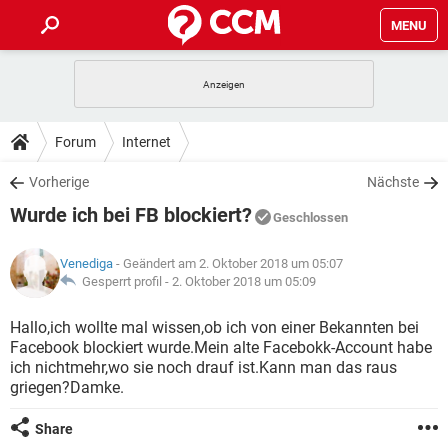
MENU
HOME
SPIELE
STREAMING
TIPPS & TRICKS
Forum
Internet
ANDROID
IOS
SPIELE
STREAMING
DOWNLOADS
Vorherige
Nächste
WINDOWS 10
INSTAGRAM
ANDROID
IOS
Wurde ich bei FB blockiert?
WHATSAPP
SPIELE
TIKTOK
STREAMING
Geschlossen
FORUM
WINDOWS 10
INSTAGRAM
FACEBOOK
ANDROID
HARDWARE
IOS
Venediga
- Geändert am 2. Oktober 2018 um 05:07
WHATSAPP
SPIELE
TIKTOK
STREAMING
LEXIKON
Gesperrt profil -
2. Oktober 2018 um 05:09
WINDOWS 10
INSTAGRAM
FACEBOOK
ANDROID
HARDWARE
IOS
WHATSAPP
SPIELE
TIKTOK
STREAMING
Hallo,ich wollte mal wissen,ob ich von einer Bekannten bei
WINDOWS 10
INSTAGRAM
Facebook blockiert wurde.Mein alte Facebokk-Account habe
FACEBOOK
ANDROID
HARDWARE
IOS
ich nichtmehr,wo sie noch drauf ist.Kann man das raus
WHATSAPP
TIKTOK
griegen?Damke.
WINDOWS 10
INSTAGRAM
FACEBOOK
HARDWARE
WHATSAPP
TIKTOK
Share