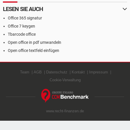
LESEN SIE AUCH
Office 365 signatur
Office 7 keygen
Tbarcode office
Open office in pdf umwandeln
Open office textfeld einfügen
Team
AGB
Datenschutz
Kontakt
Impressum
Cookie-Verwaltung
www.recht-finanzen.de