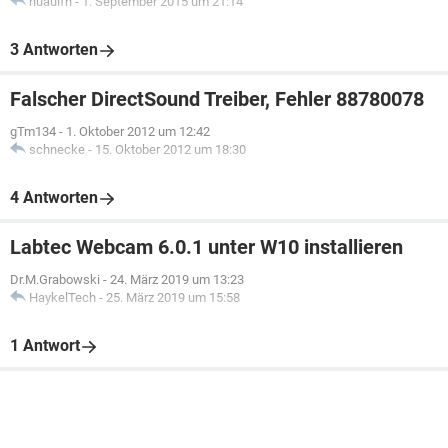
huauifh
-
1. September 2015 um 21:14
3 Antworten
Falscher DirectSound Treiber, Fehler 88780078
gTm134
-
1. Oktober 2012 um 12:42
schnecke
-
15. Oktober 2012 um 18:30
4 Antworten
Labtec Webcam 6.0.1 unter W10 installieren
Dr.M.Grabowski
-
24. März 2019 um 13:23
HaykelTech
-
25. März 2019 um 15:58
1 Antwort