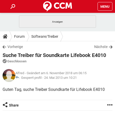
MENU
HOME
SPIELE
STREAMING
TIPPS & TRICKS
Forum
Software/Treiber
ANDROID
IOS
SPIELE
STREAMING
DOWNLOADS
Vorherige
Nächste
WINDOWS 10
INSTAGRAM
ANDROID
IOS
Suche Treiber für Soundkarte Lifebook E4010
WHATSAPP
SPIELE
TIKTOK
STREAMING
FORUM
WINDOWS 10
INSTAGRAM
Geschlossen
FACEBOOK
ANDROID
HARDWARE
IOS
WHATSAPP
SPIELE
TIKTOK
STREAMING
LEXIKON
WINDOWS 10
Alfred
- Geändert am 6. November 2018 um 06:15
INSTAGRAM
FACEBOOK
ANDROID
HARDWARE
IOS
Gesperrt profil -
24. Mai 2013 um 10:21
WHATSAPP
SPIELE
TIKTOK
STREAMING
WINDOWS 10
INSTAGRAM
Guten Tag, suche Treiber Soundkarte für Lifebook E4010
FACEBOOK
ANDROID
HARDWARE
IOS
WHATSAPP
TIKTOK
WINDOWS 10
INSTAGRAM
FACEBOOK
HARDWARE
Share
WHATSAPP
TIKTOK