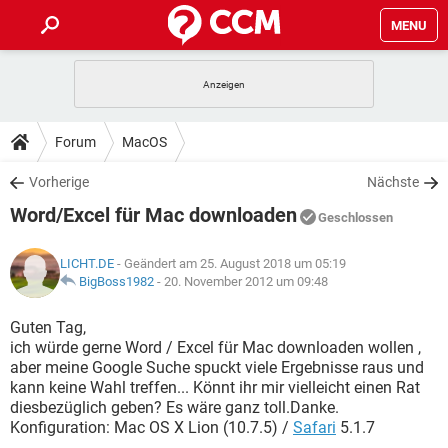
MENU
HOME
SPIELE
STREAMING
TIPPS & TRICKS
Forum
MacOS
ANDROID
IOS
SPIELE
STREAMING
DOWNLOADS
Vorherige
Nächste
WINDOWS 10
INSTAGRAM
ANDROID
IOS
Word/Excel für Mac downloaden
WHATSAPP
SPIELE
TIKTOK
STREAMING
Geschlossen
FORUM
WINDOWS 10
INSTAGRAM
FACEBOOK
ANDROID
HARDWARE
IOS
LICHT.DE
- Geändert am 25. August 2018 um 05:19
WHATSAPP
SPIELE
TIKTOK
STREAMING
LEXIKON
BigBoss1982
-
20. November 2012 um 09:48
WINDOWS 10
INSTAGRAM
FACEBOOK
ANDROID
HARDWARE
IOS
WHATSAPP
SPIELE
TIKTOK
STREAMING
Guten Tag,
WINDOWS 10
INSTAGRAM
ich würde gerne Word / Excel für Mac downloaden wollen ,
FACEBOOK
ANDROID
HARDWARE
IOS
aber meine Google Suche spuckt viele Ergebnisse raus und
WHATSAPP
TIKTOK
kann keine Wahl treffen... Könnt ihr mir vielleicht einen Rat
WINDOWS 10
INSTAGRAM
FACEBOOK
HARDWARE
diesbezüglich geben? Es wäre ganz toll.Danke.
WHATSAPP
TIKTOK
Konfiguration: Mac OS X Lion (10.7.5) /
Safari
5.1.7