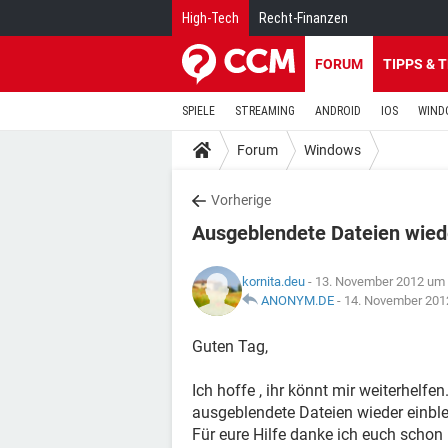
High-Tech
Recht-Finanzen
FORUM
TIPPS & 
SPIELE
STREAMING
ANDROID
IOS
WIND
Forum
Windows
Vorherige
Ausgeblendete Dateien wied
kornita.deu
- 13. November 2012 um 
ANONYM.DE
-
14. November 201
Guten Tag,
Ich hoffe , ihr könnt mir weiterhelfe
ausgeblendete Dateien wieder einble
Für eure Hilfe danke ich euch schon