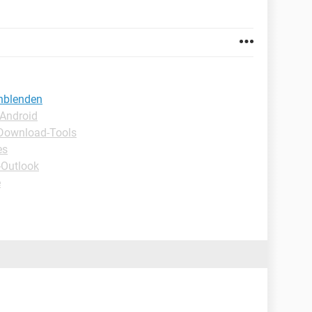
inblenden
-Android
Download-Tools
es
-Outlook
e