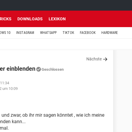
TRICKS
DOWNLOADS
LEXIKON
OWS 10
INSTAGRAM
WHATSAPP
TIKTOK
FACEBOOK
HARDWARE
Nächste
er einblenden
Geschlossen
11:34
2 um 10:09
n. und zwar, ob ihr mir sagen könntet , wie ich meine
nden kann...
 mal.