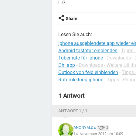
L.G
Share
Lesen Sie auch:
Iphone ausgeblendete app wieder e
Android tastatur einblenden
-
Tipps 
Tubemate für iphone
-
Downloads - 
Dhl app
-
Downloads - Weitere Utiliti
Outlook von feld einblenden
-
Tipps 
Rufumleitung iphone
-
Tipps -iPhon
1 Antwort
ANTWORT 1 / 1
ANONYM.DE
2
14. November 2012 um 10:09