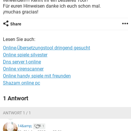
verwenden!!!! Kennt ihr ein besseres Tool?
FACEBOOK
HARDWARE
Für euren Hinweisen danke ich euch schon mal.
¡muchas gracias!
Share
Lesen Sie auch:
Online-Übersetzungstool dringend gesucht
Online spiele silvester
Dns server t-online
Online virenscanner
Online handy spiele mit freunden
Shazam online pc
1 Antwort
ANTWORT 1 / 1
14&amp;
1