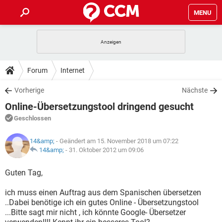
MENU
HOME
SPIELE
STREAMING
TIPPS & TRICKS
Forum
Internet
ANDROID
IOS
SPIELE
STREAMING
DOWNLOADS
Vorherige
Nächste
WINDOWS 10
INSTAGRAM
ANDROID
IOS
Online-Übersetzungstool dringend gesucht
WHATSAPP
SPIELE
TIKTOK
STREAMING
FORUM
WINDOWS 10
INSTAGRAM
Geschlossen
FACEBOOK
ANDROID
HARDWARE
IOS
WHATSAPP
SPIELE
TIKTOK
STREAMING
LEXIKON
WINDOWS 10
14&amp;
- Geändert am 15. November 2018 um 07:22
INSTAGRAM
FACEBOOK
ANDROID
HARDWARE
IOS
14&amp;
-
31. Oktober 2012 um 09:06
WHATSAPP
SPIELE
TIKTOK
STREAMING
WINDOWS 10
INSTAGRAM
Guten Tag,
FACEBOOK
ANDROID
HARDWARE
IOS
WHATSAPP
TIKTOK
ich muss einen Auftrag aus dem Spanischen übersetzen
WINDOWS 10
INSTAGRAM
FACEBOOK
HARDWARE
..Dabei benötige ich ein gutes Online - Übersetzungstool
WHATSAPP
TIKTOK
...Bitte sagt mir nicht , ich könnte Google- Übersetzer