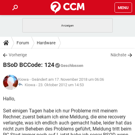
MENU
HOME
SPIELE
STREAMING
TIPPS & TRICKS
Forum
Hardware
ANDROID
IOS
SPIELE
STREAMING
DOWNLOADS
Vorherige
Nächste
WINDOWS 10
INSTAGRAM
ANDROID
IOS
BSoD BCCode: 124
WHATSAPP
SPIELE
TIKTOK
STREAMING
Geschlossen
FORUM
WINDOWS 10
INSTAGRAM
FACEBOOK
ANDROID
HARDWARE
IOS
Kiowa
- Geändert am 17. November 2018 um 06:06
WHATSAPP
SPIELE
TIKTOK
STREAMING
LEXIKON
Kiowa -
23. Oktober 2012 um 14:53
WINDOWS 10
INSTAGRAM
FACEBOOK
ANDROID
HARDWARE
IOS
WHATSAPP
SPIELE
TIKTOK
STREAMING
Hallo,
WINDOWS 10
INSTAGRAM
FACEBOOK
ANDROID
HARDWARE
IOS
Seit einigen Tagen habe ich nur Probleme mit meinem
WHATSAPP
TIKTOK
Rechner; zuerst bekam ich eine Meldung, die eine recovery
WINDOWS 10
INSTAGRAM
FACEBOOK
HARDWARE
verlangte, was ich endlich auch gemacht habe, leider hat das
WHATSAPP
TIKTOK
nicht zum Beheben des Problems geführt, Meldung tritt beim
PC-Start immer noch auf !..jetzt habe ich sogar BSOD wenn