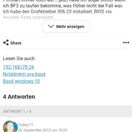
FACEBOOK
HARDWARE
ich BF3 zu laufen bekomme, was früher nicht der Fall war.
Ich habe den Grafiktreiber 306.23 installiert, BIOS via
Asustek Seite upgedatet...
jetzt kann ich BF3 kaum starten, die 256.XX Treiber Version
Mehr anzeigen
wird von mir verlangt, und wenn ich BF3 zum laufen kriege,
bekomme ich nach 5 bis max 10 Minuten Spielzeit ein
BSOD...
Share
Kann mir bitte jemand aufklären ?
Lesen Sie auch:
Danke
192.168.l78.26
Nvlddmkm.sys bsod
Bsod windows 10
4 Antworten
ANTWORT 1 / 4
Zodiac77
26. September 2012 um 18:22