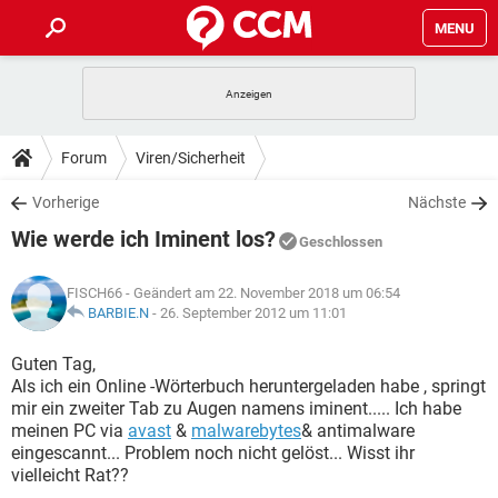
MENU
HOME
SPIELE
STREAMING
TIPPS & TRICKS
Forum
Viren/Sicherheit
ANDROID
IOS
SPIELE
STREAMING
DOWNLOADS
Vorherige
Nächste
WINDOWS 10
INSTAGRAM
ANDROID
IOS
Wie werde ich Iminent los?
WHATSAPP
SPIELE
TIKTOK
STREAMING
Geschlossen
FORUM
WINDOWS 10
INSTAGRAM
FACEBOOK
ANDROID
HARDWARE
IOS
FISCH66
- Geändert am 22. November 2018 um 06:54
WHATSAPP
SPIELE
TIKTOK
STREAMING
LEXIKON
BARBIE.N
-
26. September 2012 um 11:01
WINDOWS 10
INSTAGRAM
FACEBOOK
ANDROID
HARDWARE
IOS
WHATSAPP
SPIELE
TIKTOK
STREAMING
Guten Tag,
WINDOWS 10
INSTAGRAM
Als ich ein Online -Wörterbuch heruntergeladen habe , springt
FACEBOOK
ANDROID
HARDWARE
IOS
mir ein zweiter Tab zu Augen namens iminent..... Ich habe
WHATSAPP
TIKTOK
meinen PC via
avast
&
malwarebytes
& antimalware
WINDOWS 10
INSTAGRAM
FACEBOOK
HARDWARE
eingescannt... Problem noch nicht gelöst... Wisst ihr
WHATSAPP
TIKTOK
vielleicht Rat??