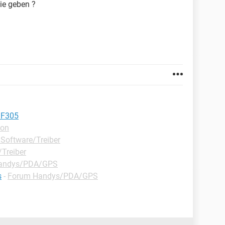
ie geben ?
 F305
ion
Software/Treiber
Treiber
andys/PDA/GPS
s
-
Forum Handys/PDA/GPS