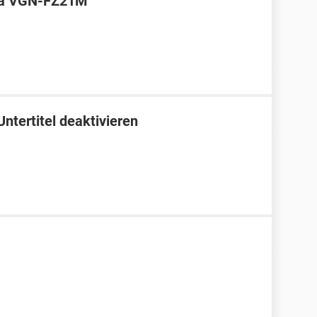
era VGN-FZ21M
tertitel deaktivieren