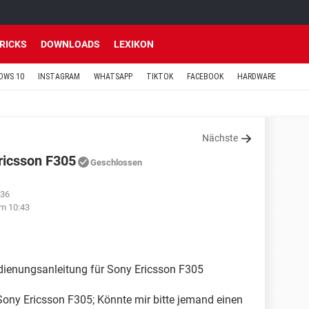
TRICKS
DOWNLOADS
LEXIKON
OWS 10
INSTAGRAM
WHATSAPP
TIKTOK
FACEBOOK
HARDWARE
Nächste
ricsson F305
Geschlossen
:36
m 10:43
edienungsanleitung für Sony Ericsson F305
Sony Ericsson F305; Könnte mir bitte jemand einen