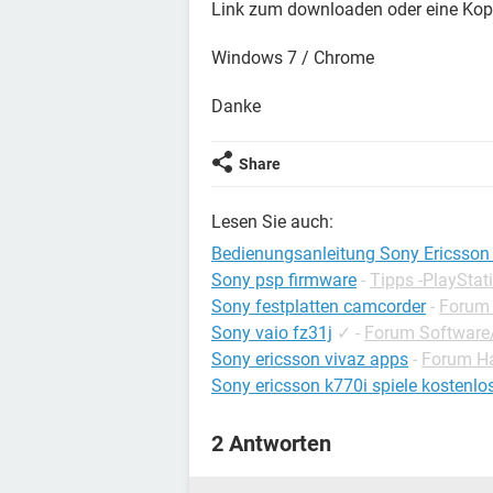
Link zum downloaden oder eine Kop
Windows 7 / Chrome
Danke
Share
Lesen Sie auch:
Bedienungsanleitung Sony Ericsson
Sony psp firmware
-
Tipps -PlayStat
Sony festplatten camcorder
-
Forum 
Sony vaio fz31j
✓
-
Forum Software/
Sony ericsson vivaz apps
-
Forum H
Sony ericsson k770i spiele kostenlo
2 Antworten