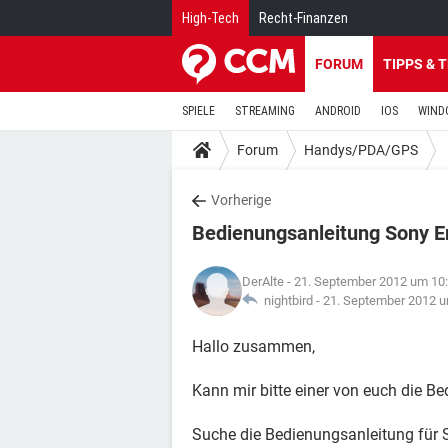
High-Tech
Recht-Finanzen
FORUM
TIPPS & 
SPIELE
STREAMING
ANDROID
IOS
WIND
Forum
Handys/PDA/GPS
Vorherige
Bedienungsanleitung Sony E
DerAlte
- 21. September 2012 um 10
nightbird -
21. September 2012 u
Hallo zusammen,
Kann mir bitte einer von euch die B
Suche die Bedienungsanleitung für 