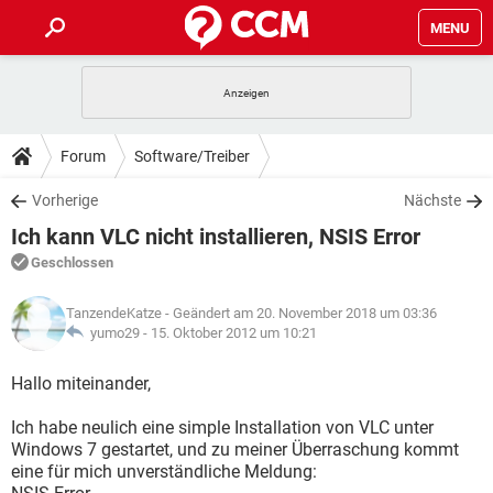
MENU
HOME
SPIELE
STREAMING
TIPPS & TRICKS
Forum
Software/Treiber
ANDROID
IOS
SPIELE
STREAMING
DOWNLOADS
Vorherige
Nächste
WINDOWS 10
INSTAGRAM
ANDROID
IOS
Ich kann VLC nicht installieren, NSIS Error
WHATSAPP
SPIELE
TIKTOK
STREAMING
FORUM
WINDOWS 10
INSTAGRAM
Geschlossen
FACEBOOK
ANDROID
HARDWARE
IOS
WHATSAPP
SPIELE
TIKTOK
STREAMING
LEXIKON
WINDOWS 10
TanzendeKatze
- Geändert am 20. November 2018 um 03:36
INSTAGRAM
FACEBOOK
ANDROID
HARDWARE
IOS
yumo29 -
15. Oktober 2012 um 10:21
WHATSAPP
SPIELE
TIKTOK
STREAMING
WINDOWS 10
INSTAGRAM
Hallo miteinander,
FACEBOOK
ANDROID
HARDWARE
IOS
WHATSAPP
TIKTOK
Ich habe neulich eine simple Installation von VLC unter
WINDOWS 10
INSTAGRAM
FACEBOOK
HARDWARE
Windows 7 gestartet, und zu meiner Überraschung kommt
WHATSAPP
TIKTOK
eine für mich unverständliche Meldung: