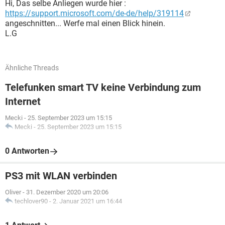
Hi, Das selbe Anliegen wurde hier :
https://support.microsoft.com/de-de/help/319114
angeschnitten... Werfe mal einen Blick hinein.
L.G
Ähnliche Threads
Telefunken smart TV keine Verbindung zum
Internet
Mecki
-
25. September 2023 um 15:15
Mecki
-
25. September 2023 um 15:15
0 Antworten
PS3 mit WLAN verbinden
Oliver
-
31. Dezember 2020 um 20:06
techlover90
-
2. Januar 2021 um 16:44