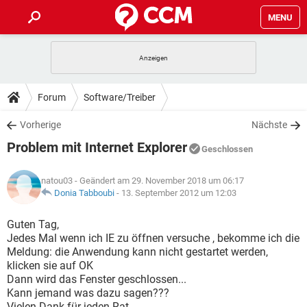
MENU
HOME
SPIELE
STREAMING
TIPPS & TRICKS
Forum
Software/Treiber
ANDROID
IOS
SPIELE
STREAMING
DOWNLOADS
Vorherige
Nächste
WINDOWS 10
INSTAGRAM
ANDROID
IOS
Problem mit Internet Explorer
WHATSAPP
SPIELE
TIKTOK
STREAMING
Geschlossen
FORUM
WINDOWS 10
INSTAGRAM
FACEBOOK
ANDROID
HARDWARE
IOS
natou03
- Geändert am 29. November 2018 um 06:17
WHATSAPP
SPIELE
TIKTOK
STREAMING
LEXIKON
Donia Tabboubi
-
13. September 2012 um 12:03
WINDOWS 10
INSTAGRAM
FACEBOOK
ANDROID
HARDWARE
IOS
WHATSAPP
SPIELE
TIKTOK
STREAMING
Guten Tag,
WINDOWS 10
INSTAGRAM
Jedes Mal wenn ich IE zu öffnen versuche , bekomme ich die
FACEBOOK
ANDROID
HARDWARE
IOS
Meldung: die Anwendung kann nicht gestartet werden,
WHATSAPP
TIKTOK
klicken sie auf OK
WINDOWS 10
INSTAGRAM
FACEBOOK
HARDWARE
Dann wird das Fenster geschlossen...
WHATSAPP
TIKTOK
Kann jemand was dazu sagen???
Vielen Dank für jeden Rat...