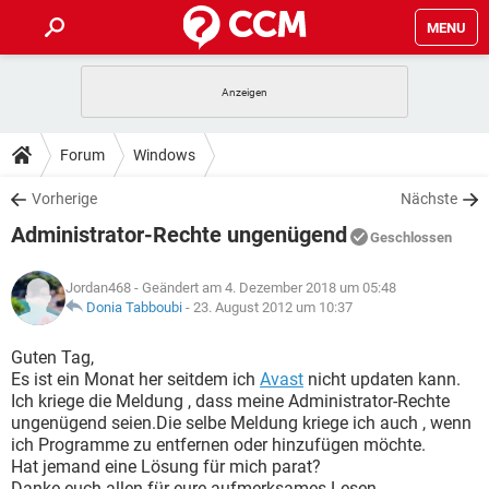
MENU
HOME
SPIELE
STREAMING
TIPPS & TRICKS
Forum
Windows
ANDROID
IOS
SPIELE
STREAMING
DOWNLOADS
Vorherige
Nächste
WINDOWS 10
INSTAGRAM
ANDROID
IOS
Administrator-Rechte ungenügend
WHATSAPP
SPIELE
TIKTOK
STREAMING
Geschlossen
FORUM
WINDOWS 10
INSTAGRAM
FACEBOOK
ANDROID
HARDWARE
IOS
Jordan468
- Geändert am 4. Dezember 2018 um 05:48
WHATSAPP
SPIELE
TIKTOK
STREAMING
LEXIKON
Donia Tabboubi
-
23. August 2012 um 10:37
WINDOWS 10
INSTAGRAM
FACEBOOK
ANDROID
HARDWARE
IOS
WHATSAPP
SPIELE
TIKTOK
STREAMING
Guten Tag,
WINDOWS 10
INSTAGRAM
Es ist ein Monat her seitdem ich
Avast
nicht updaten kann.
FACEBOOK
ANDROID
HARDWARE
IOS
Ich kriege die Meldung , dass meine Administrator-Rechte
WHATSAPP
TIKTOK
ungenügend seien.Die selbe Meldung kriege ich auch , wenn
WINDOWS 10
INSTAGRAM
FACEBOOK
HARDWARE
ich Programme zu entfernen oder hinzufügen möchte.
WHATSAPP
TIKTOK
Hat jemand eine Lösung für mich parat?
Danke euch allen für eure aufmerksames Lesen.