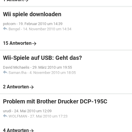
Wii spiele downloaden
potcorn
-
19. Februar 2010 um 14:39
Bengel
-
14. November 2010 um 14:34
15 Antworten
Wii-Spiele auf USB: Geht das?
David Michaelis
-
29. März 2010 um 19:55
Saman.tha
-
4. November 2010 um 18:05
2 Antworten
Problem mit Brother Drucker DCP-195C
urudi
-
24. Mai 2010 um 12:09
WOLFMAN
-
27. Mai 2010 um 17:23
4 Antworten