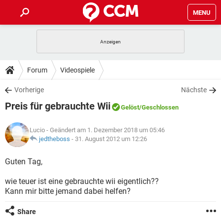
MENU
HOME
SPIELE
STREAMING
TIPPS & TRICKS
Forum
Videospiele
ANDROID
IOS
SPIELE
STREAMING
DOWNLOADS
Vorherige
Nächste
WINDOWS 10
INSTAGRAM
ANDROID
IOS
Preis für gebrauchte Wii
WHATSAPP
SPIELE
TIKTOK
STREAMING
Gelöst
/Geschlossen
FORUM
WINDOWS 10
INSTAGRAM
FACEBOOK
ANDROID
HARDWARE
IOS
Lucio
- Geändert am 1. Dezember 2018 um 05:46
WHATSAPP
SPIELE
TIKTOK
STREAMING
LEXIKON
jedtheboss
-
31. August 2012 um 12:26
WINDOWS 10
INSTAGRAM
FACEBOOK
ANDROID
HARDWARE
IOS
WHATSAPP
SPIELE
TIKTOK
STREAMING
Guten Tag,
WINDOWS 10
INSTAGRAM
FACEBOOK
ANDROID
HARDWARE
IOS
wie teuer ist eine gebrauchte wii eigentlich??
WHATSAPP
TIKTOK
Kann mir bitte jemand dabei helfen?
WINDOWS 10
INSTAGRAM
FACEBOOK
HARDWARE
WHATSAPP
TIKTOK
Share