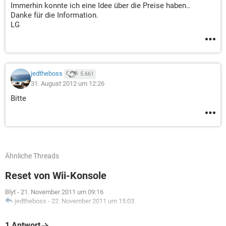
Immerhin konnte ich eine Idee über die Preise haben..
Danke für die Information.
LG
jedtheboss
5.661
31. August 2012 um 12:26
Bitte
Ähnliche Threads
Reset von Wii-Konsole
Blyt
-
21. November 2011 um 09:16
jedtheboss
-
22. November 2011 um 15:03
1 Antwort