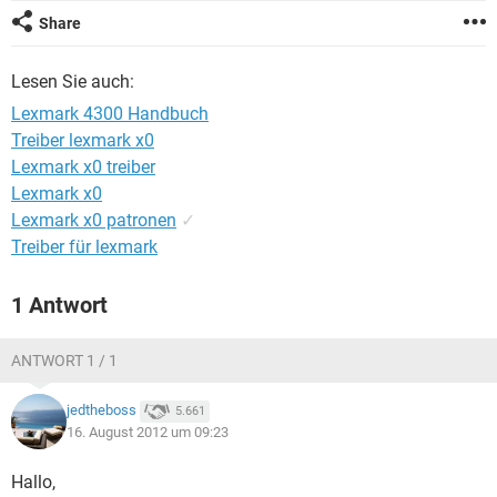
FACEBOOK
HARDWARE
Share
Lesen Sie auch:
Lexmark 4300 Handbuch
Treiber lexmark x0
Lexmark x0 treiber
Lexmark x0
Lexmark x0 patronen
✓
Treiber für lexmark
1 Antwort
ANTWORT 1 / 1
jedtheboss
5.661
16. August 2012 um 09:23
Hallo,