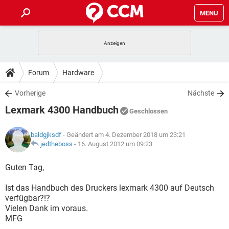
MENU
HOME
SPIELE
STREAMING
TIPPS & TRICKS
Forum
Hardware
ANDROID
IOS
SPIELE
STREAMING
DOWNLOADS
Vorherige
Nächste
WINDOWS 10
INSTAGRAM
ANDROID
IOS
Lexmark 4300 Handbuch
WHATSAPP
SPIELE
TIKTOK
STREAMING
Geschlossen
FORUM
WINDOWS 10
INSTAGRAM
FACEBOOK
ANDROID
HARDWARE
IOS
baldgjksdf
- Geändert am 4. Dezember 2018 um 23:21
WHATSAPP
SPIELE
TIKTOK
STREAMING
LEXIKON
jedtheboss
-
16. August 2012 um 09:23
WINDOWS 10
INSTAGRAM
FACEBOOK
ANDROID
HARDWARE
IOS
WHATSAPP
SPIELE
TIKTOK
STREAMING
Guten Tag,
WINDOWS 10
INSTAGRAM
FACEBOOK
ANDROID
HARDWARE
IOS
Ist das Handbuch des Druckers lexmark 4300 auf Deutsch
WHATSAPP
TIKTOK
verfügbar?!?
WINDOWS 10
INSTAGRAM
FACEBOOK
HARDWARE
Vielen Dank im voraus.
WHATSAPP
TIKTOK
MFG