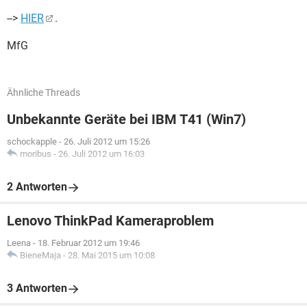
-->
HIER
.
MfG
Ähnliche Threads
Unbekannte Geräte bei IBM T41 (Win7)
schockapple
-
26. Juli 2012 um 15:26
moribus
-
26. Juli 2012 um 16:03
2 Antworten
Lenovo ThinkPad Kameraproblem
Leena
-
18. Februar 2012 um 19:46
BieneMaja
-
28. Mai 2015 um 10:08
3 Antworten