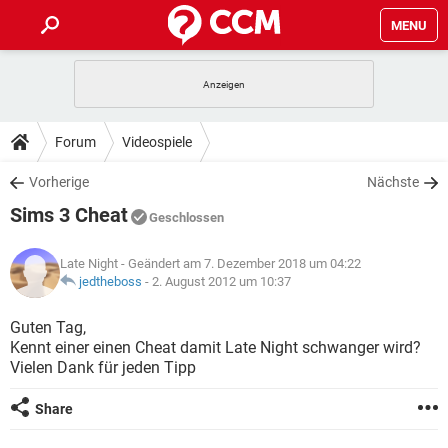
MENU
HOME
SPIELE
STREAMING
TIPPS & TRICKS
Forum
Videospiele
ANDROID
IOS
SPIELE
STREAMING
DOWNLOADS
Vorherige
Nächste
WINDOWS 10
INSTAGRAM
ANDROID
IOS
Sims 3 Cheat
WHATSAPP
SPIELE
TIKTOK
STREAMING
Geschlossen
FORUM
WINDOWS 10
INSTAGRAM
FACEBOOK
ANDROID
HARDWARE
IOS
Late Night
- Geändert am 7. Dezember 2018 um 04:22
WHATSAPP
SPIELE
TIKTOK
STREAMING
LEXIKON
jedtheboss
-
2. August 2012 um 10:37
WINDOWS 10
INSTAGRAM
FACEBOOK
ANDROID
HARDWARE
IOS
WHATSAPP
SPIELE
TIKTOK
STREAMING
Guten Tag,
WINDOWS 10
INSTAGRAM
Kennt einer einen Cheat damit Late Night schwanger wird?
FACEBOOK
ANDROID
HARDWARE
IOS
Vielen Dank für jeden Tipp
WHATSAPP
TIKTOK
WINDOWS 10
INSTAGRAM
FACEBOOK
HARDWARE
Share
WHATSAPP
TIKTOK