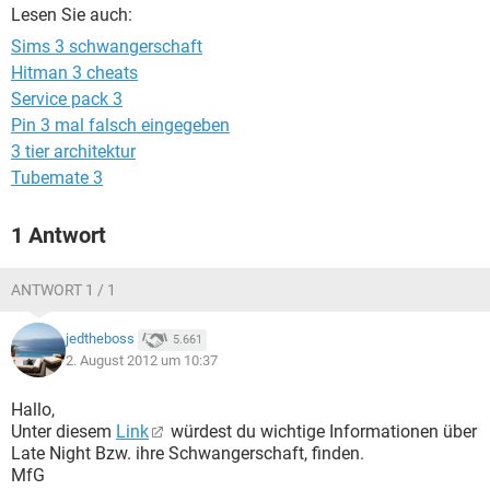
FACEBOOK
HARDWARE
Lesen Sie auch:
Sims 3 schwangerschaft
Hitman 3 cheats
Service pack 3
Pin 3 mal falsch eingegeben
3 tier architektur
Tubemate 3
1 Antwort
ANTWORT 1 / 1
jedtheboss
5.661
2. August 2012 um 10:37
Hallo,
Unter diesem
Link
würdest du wichtige Informationen über
Late Night Bzw. ihre Schwangerschaft, finden.
MfG