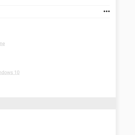
one
ndows 10