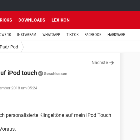
TRICKS
DOWNLOADS
LEXIKON
OWS 10
INSTAGRAM
WHATSAPP
TIKTOK
FACEBOOK
HARDWARE
iPad/iPod
Nächste
auf iPod touch
Geschlossen
zember 2018 um 05:24
ich personalisierte Klingeltöne auf mein iPod Touch
Voraus.