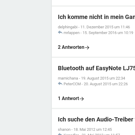
Ich komme nicht in mein G
delphingabi
-
11. Dezember 2015 um 11:46
mrlappen
-
15. September 2016 um 10:19
2 Antworten
Bluetooth auf EasyNote LJ7
mamichana
-
19. August 2015 um 22:34
PeterCCM
-
20. August 2015 um 22:26
1 Antwort
Ich suche den Audio-Treiber 
shanon
-
18. Mai 2012 um 12:45