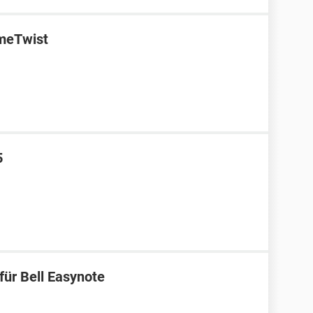
ameTwist
5
für Bell Easynote