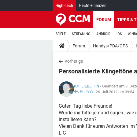
High-Tech
Recht-Finanzen
FORUM
TIPPS & 
SPIELE
STREAMING
ANDROID
IOS
WIND
Forum
Handys/PDA/GPS
Vorherige
Personalisierte Klingeltöne 
ICH LIEBE IHN
- Geändert am 8. De
BILLY.C
-
26. Juli 2012 um 09:54
Guten Tag liebe Freunde!
Würde mir bitte jemand sagen , wie 
installieren kann?
Vielen Dank für euren Antworten im 
L.G