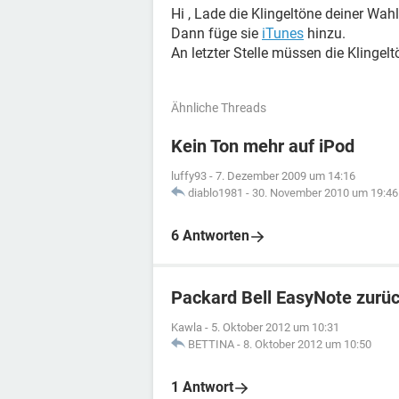
Hi , Lade die Klingeltöne deiner Wahl
Dann füge sie
iTunes
hinzu.
An letzter Stelle müssen die Klingelt
Ähnliche Threads
Kein Ton mehr auf iPod
luffy93
-
7. Dezember 2009 um 14:16
diablo1981
-
30. November 2010 um 19:46
6 Antworten
Packard Bell EasyNote zurü
Kawla
-
5. Oktober 2012 um 10:31
BETTINA
-
8. Oktober 2012 um 10:50
1 Antwort