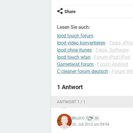
Share
Lesen Sie auch:
Ipod touch forum
Ipod video konvertieren
-
Tipps -iPh
Ipod ohne itunes
-
Tipps -Software
Ipod touch wlan
-
Forum iPad/iPod
Gametwist forum
-
Forum Android
C cleaner forum deutsch
-
Forum Wi
1 Antwort
ANTWORT 1 / 1
BILLY.C
36
26. Juli 2012 um 09:54