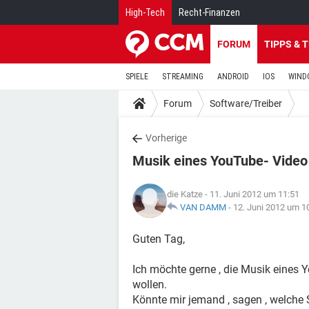
High-Tech
Recht-Finanzen
FORUM
TIPPS & 
SPIELE
STREAMING
ANDROID
IOS
WIND
Forum
Software/Treiber
Vorherige
Musik eines YouTube- Video
die Katze
- 11. Juni 2012 um 11:51
VAN DAMM
-
12. Juni 2012 um 1
Guten Tag,
Ich möchte gerne , die Musik eines 
wollen.
Könnte mir jemand , sagen , welche 