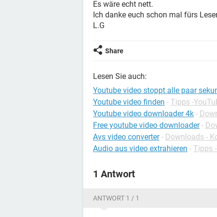
Es wäre echt nett.
Ich danke euch schon mal fürs Lese
L.G
Share
Lesen Sie auch:
Youtube video stoppt alle paar sek
Youtube video finden
-
Tipps -YouTu
Youtube video downloader 4k
-
Down
Free youtube video downloader
-
Dow
Avs video converter
-
Downloads - K
Audio aus video extrahieren
-
Tipps 
1 Antwort
ANTWORT 1 / 1