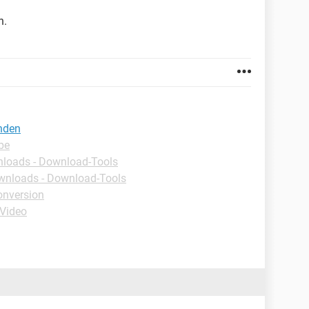
n.
unden
be
loads - Download-Tools
nloads - Download-Tools
onversion
-Video