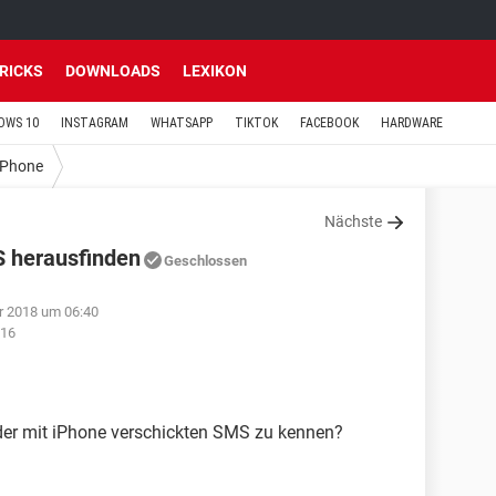
TRICKS
DOWNLOADS
LEXIKON
OWS 10
INSTAGRAM
WHATSAPP
TIKTOK
FACEBOOK
HARDWARE
iPhone
Nächste
S herausfinden
Geschlossen
r 2018 um 06:40
:16
 der mit iPhone verschickten SMS zu kennen?