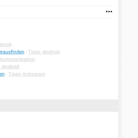
ebook
erausfinden
-
Tipps -Android
rokommunikation
 -Android
den
-
Tipps -Instagram