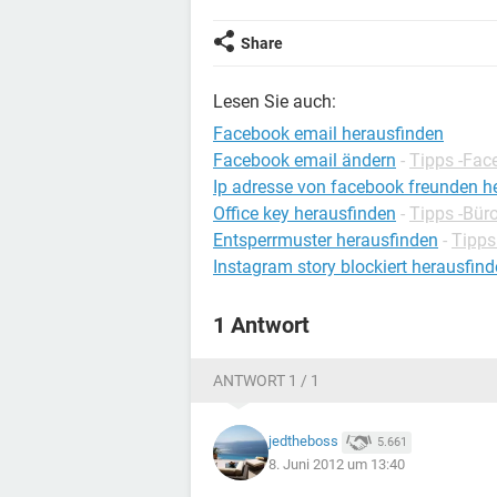
Share
Lesen Sie auch:
Facebook email herausfinden
Facebook email ändern
-
Tipps -Fac
Ip adresse von facebook freunden h
Office key herausfinden
-
Tipps -Bü
Entsperrmuster herausfinden
-
Tipps
Instagram story blockiert herausfin
1 Antwort
ANTWORT 1 / 1
jedtheboss
5.661
8. Juni 2012 um 13:40