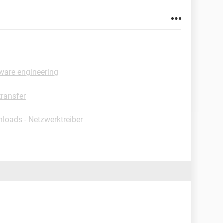
tware engineering
ransfer
loads - Netzwerktreiber