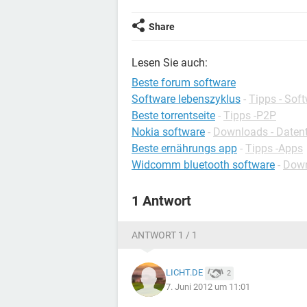
Share
Lesen Sie auch:
Beste forum software
Software lebenszyklus
-
Tipps - Sof
Beste torrentseite
-
Tipps -P2P
Nokia software
-
Downloads - Datent
Beste ernährungs app
-
Tipps -Apps
Widcomm bluetooth software
-
Down
1 Antwort
ANTWORT 1 / 1
LICHT.DE
2
7. Juni 2012 um 11:01