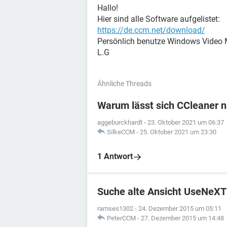
Hallo!
Hier sind alle Software aufgelistet:
https://de.ccm.net/download/
Persönlich benutze Windows Video 
L.G
Ähnliche Threads
Warum lässt sich CCleaner n
aggeburckhardt
-
23. Oktober 2021 um 06:37
SilkeCCM
-
25. Oktober 2021 um 23:30
1 Antwort
Suche alte Ansicht UseNeX
ramses1302
-
24. Dezember 2015 um 05:11
PeterCCM
-
27. Dezember 2015 um 14:48