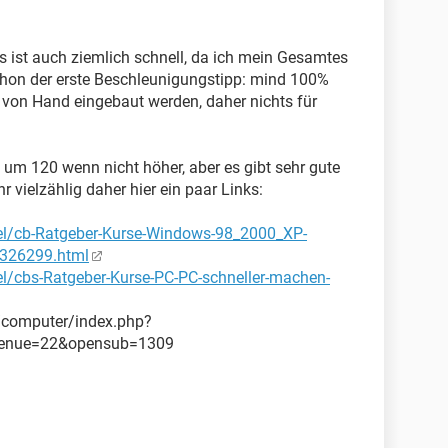
s ist auch ziemlich schnell, da ich mein Gesamtes
chon der erste Beschleunigungstipp: mind 100%
s von Hand eingebaut werden, daher nichts für
h um 120 wenn nicht höher, aber es gibt sehr gute
r vielzählig daher hier ein paar Links:
kel/cb-Ratgeber-Kurse-Windows-98_2000_XP-
1326299.html
el/cbs-Ratgeber-Kurse-PC-PC-schneller-machen-
t/computer/index.php?
nmenue=22&opensub=1309