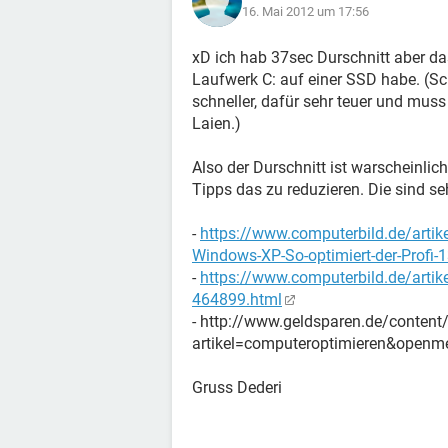
16. Mai 2012 um 17:56
xD ich hab 37sec Durschnitt aber da
Laufwerk C: auf einer SSD habe. (S
schneller, dafür sehr teuer und mus
Laien.)
Also der Durschnitt ist warscheinlic
Tipps das zu reduzieren. Die sind seh
-
https://www.computerbild.de/arti
Windows-XP-So-optimiert-der-Profi-
-
https://www.computerbild.de/artik
464899.html
- http://www.geldsparen.de/conten
artikel=computeroptimieren&ope
Gruss Dederi