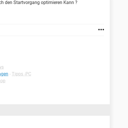
ich den Startvorgang optimieren Kann ?
ws
agen
-
Tipps -PC
top