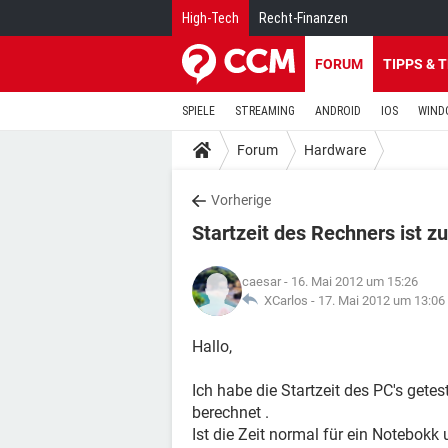
High-Tech
Recht-Finanzen
FORUM
TIPPS & 
SPIELE
STREAMING
ANDROID
IOS
WIND
Forum
Hardware
Vorherige
Startzeit des Rechners ist zu
caesar
- 16. Mai 2012 um 15:26
XCarlos -
17. Mai 2012 um 13:06
Hallo,
Ich habe die Startzeit des PC's gete
berechnet .
Ist die Zeit normal für ein Notebokk